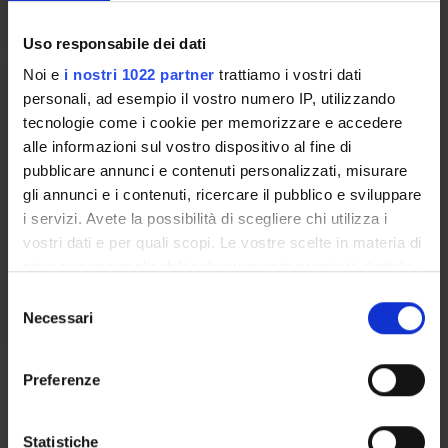
VICENZA
Elio Maria Liboi
Uso responsabile dei dati
Noi e
i nostri 1022 partner
trattiamo i vostri dati
BIOLOGIA APPLICATA
personali, ad esempio il vostro numero IP, utilizzando
tecnologie come i cookie per memorizzare e accedere
Credits
alle informazioni sul vostro dispositivo al fine di
2
pubblicare annunci e contenuti personalizzati, misurare
gli annunci e i contenuti, ricercare il pubblico e sviluppare
Period
i servizi. Avete la possibilità di scegliere chi utilizza i
LEZIONI 1° ANNO 1° SEM
vostri dati e per quali scopi. Le vostre scelte in materia di
Location
Academic staff
privacy sono applicabili solo su questa proprietà digitale
VICENZA
Maria Romanelli
in cui avete effettuato le vostre scelte. È possibile
S
modificare o revocare il proprio consenso in qualsiasi
Necessari
e
momento dalla Dichiarazione sui cookie o facendo clic
l
sull'icona di attivazione della privacy.
Learning outcomes
e
Preferenze
z
Module: BIOLOGIA APPLICATA
Con il tuo consenso, vorremmo anche:
i
-------
raccogliere informazioni sulla tua posizione
o
Statistiche