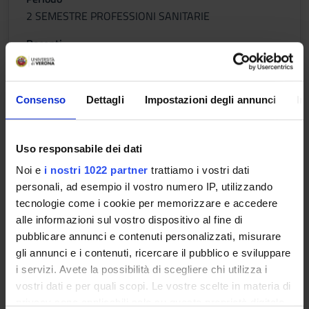
2 SEMESTRE PROFESSIONI SANITARIE
Docenti
Claudio Sorio
Orario Lezioni
Consenso
Dettagli
Impostazioni degli annunci
In
Obiettivi di apprendimento
Uso responsabile dei dati
L’insegnamento introduce lo studente alla comprensione dei
Noi e
i nostri 1022 partner
trattiamo i vostri dati
concetti base riguardanti le principali malattie ed i processi
personali, ad esempio il vostro numero IP, utilizzando
patogenetici fondamentali, per consentire di correlare i
tecnologie come i cookie per memorizzare e accedere
meccanismi omeostatici cellulari alle alterazioni delle funzioni
alle informazioni sul vostro dispositivo al fine di
d’organo e alle manifestazioni cliniche di malattia. Si propone
pubblicare annunci e contenuti personalizzati, misurare
inoltre lo studio dei principi base della farmacologia, in
gli annunci e i contenuti, ricercare il pubblico e sviluppare
particolare dei meccanismi di farmacocinetica e
i servizi. Avete la possibilità di scegliere chi utilizza i
farmacodinamica, e introduce lo studente a comprendere e
vostri dati e per quali scopi. Le vostre scelte in materia di
valutare il profilo di beneficio e rischio dei farmaci. Si propone
privacy sono applicabili solo su questa proprietà digitale