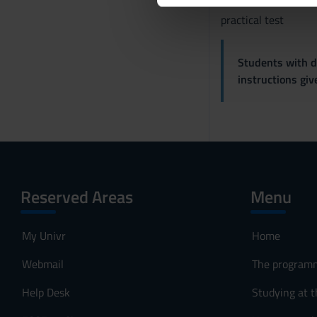
dei loro servizi.
e
practical test
d
e
Students with di
l
instructions gi
c
o
n
s
e
n
s
Reserved Areas
Menu
o
My Univr
Home
Webmail
The program
Help Desk
Studying at t