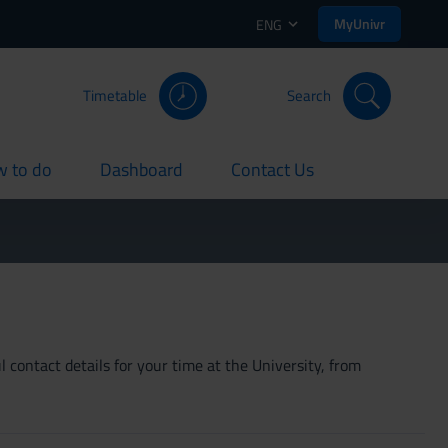
MyUnivr
ENG
Timetable
Search
 to do
Dashboard
Contact Us
rent
current
current
 contact details for your time at the University, from