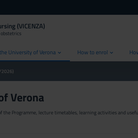
ursing (VICENZA)
obstetrics
the University of Verona
How to enrol
How
cur
5/2026)
 of Verona
 the Programme, lecture timetables, learning activities and useful