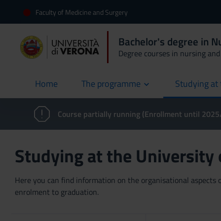
Faculty of Medicine and Surgery
Bachelor's degree in N
Degree courses in nursing and 
Home
The programme
Studying at 
current
Course partially running (Enrollment until 202
Studying at the University
Here you can find information on the organisational aspects of
enrolment to graduation.