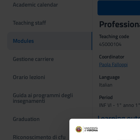
Academic calendar
Professiona
Teaching staff
Teaching code
Modules
4S000104
Coordinator
Gestione carriere
Paola Falloppi
Orario lezioni
Language
Italian
Guida ai programmi degli
Period
insegnamenti
INF VI - 1° anno 1
Learning ou
Graduation
Professionalising la
simulators), organiz
Riconoscimento di cfu