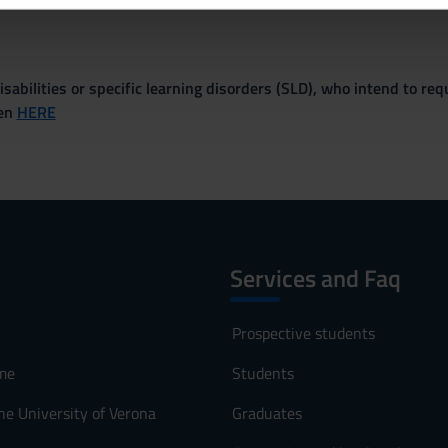
sabilities or specific learning disorders (SLD), who intend to re
ven
HERE
Services and Faq
Prospective students
me
Students
he University of Verona
Graduates