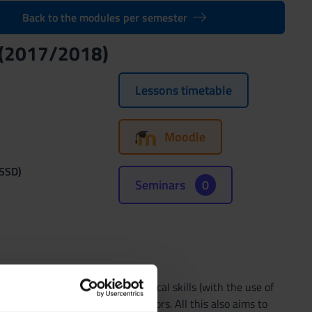
Back to the modules per semester
 (2017/2018)
Lessons timetable
Moodle
(SSD)
Seminars
0
dents to acquire technical-practical skills (with the use of
le-playing with simulated operators. All this also aims to