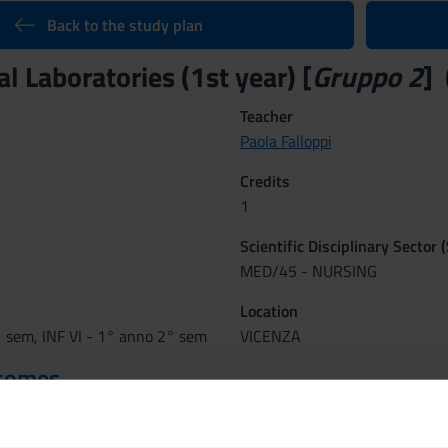
Back to the study plan
l Laboratories (1st year) [
Gruppo 2
]
Teacher
Paola Falloppi
Credits
1
Scientific Disciplinary Sector 
MED/45 - NURSING
Location
° sem, INF VI - 1° anno 2° sem
VICENZA
tcomes
boratories anticipate traineeship experiences in order to enable stu
ational, relational and problem solving through written cases or ro