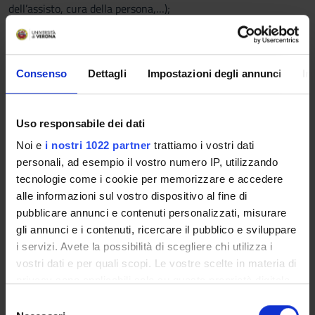
dell’assisto, cura della persona,…);
- di accertamento ed esame obiettivo;
- di sicurezza: lavaggio mani, uso DPI, misure di prevenzione
delle infezioni.
Consenso
Dettagli
Impostazioni degli annunci
In
Programma
Le skills ritenute irrinunciabili nel triennio sono:
Uso responsabile dei dati
- Venipuntura e prelievo capillare
- Realizzare la somministrazione sicura dei farmaci per via
Noi e
i nostri 1022 partner
trattiamo i vostri dati
orale
personali, ad esempio il vostro numero IP, utilizzando
- Aspirare e diluire farmaci ed eseguire l’iniezione
tecnologie come i cookie per memorizzare e accedere
intramuscolare e sottocutanea
alle informazioni sul vostro dispositivo al fine di
- Posizionare un catetere venoso periferico e collegarlo alla
pubblicare annunci e contenuti personalizzati, misurare
linea infusiva
gli annunci e i contenuti, ricercare il pubblico e sviluppare
- Effettuare calcoli e sapere leggere una prescrizione di
i servizi. Avete la possibilità di scegliere chi utilizza i
farmaci
vostri dati e per quali scopi. Le vostre scelte in materia di
- Tecniche di comunicazione professionale applicate a
privacy sono applicabili solo su questa proprietà digitale
situazioni di pratica
in cui avete effettuato le vostre scelte. È possibile
S
modificare o revocare il proprio consenso in qualsiasi