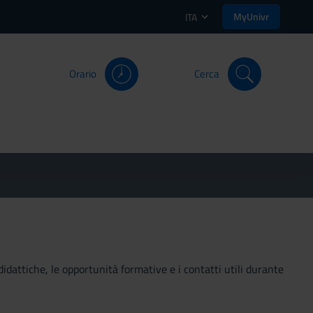
MyUnivr
ITA
Orario
Cerca
didattiche, le opportunità formative e i contatti utili durante