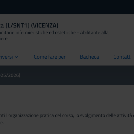
ica [L/SNT1] (VICENZA)
anitarie infermieristiche ed ostetriche - Abilitante alla
iere
riversi
Come fare per
Bacheca
Contatti
current
current
current
2025/2026)
ti l'organizzazione pratica del corso, lo svolgimento delle attività 
e.