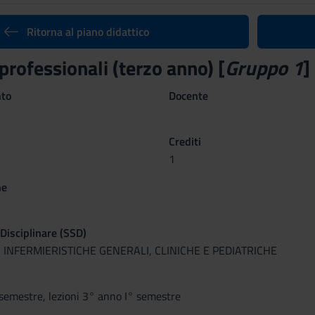
Ritorna al piano didattico
professionali (terzo anno) [
Gruppo 1
]
nto
Docente
Crediti
1
ne
 Disciplinare (SSD)
 INFERMIERISTICHE GENERALI, CLINICHE E PEDIATRICHE
 semestre, lezioni 3° anno I° semestre