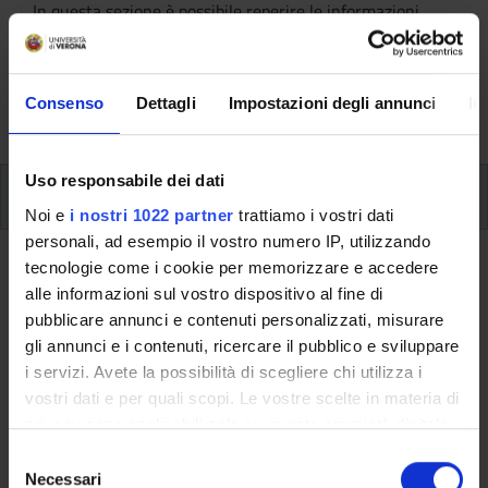
In questa sezione è possibile reperire le informazioni
riguardanti l'organizzazione pratica del corso, lo
svolgimento delle attività didattiche, le opportunità
formative e i contatti utili durante tutto il percorso di
Consenso
Dettagli
Impostazioni degli annunci
In
studi, fino al conseguimento del titolo finale.
Uso responsabile dei dati
Insegnamenti
Noi e
i nostri 1022 partner
trattiamo i vostri dati
personali, ad esempio il vostro numero IP, utilizzando
tecnologie come i cookie per memorizzare e accedere
Ritorna al piano didattico
alle informazioni sul vostro dispositivo al fine di
Attivita' seminariali (professioni
pubblicare annunci e contenuti personalizzati, misurare
gli annunci e i contenuti, ricercare il pubblico e sviluppare
sanitarie) (Sarà attivato
i servizi. Avete la possibilità di scegliere chi utilizza i
nell'A.A. 2019/2020)
vostri dati e per quali scopi. Le vostre scelte in materia di
privacy sono applicabili solo su questa proprietà digitale
Codice insegnamento
Crediti
in cui avete effettuato le vostre scelte. È possibile
S
4S001040
5
modificare o revocare il proprio consenso in qualsiasi
Necessari
e