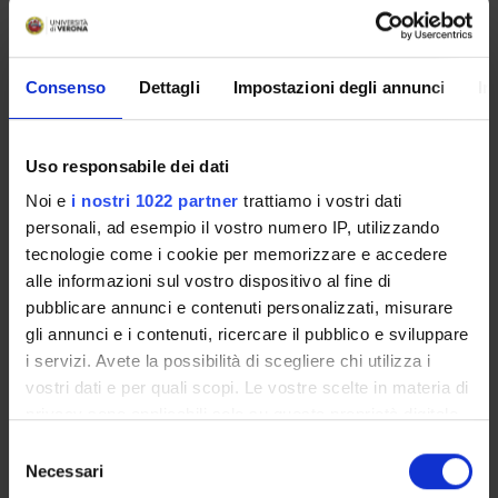
Per visualizzare la struttura dell’insegnamento a
cui questo modulo appartiene, consultare:
Consenso
Dettagli
Impostazioni degli annunci
In
organizzazione dell'insegnamento
Programma
Uso responsabile dei dati
Fisiologia dell’invecchiamento e healthy aging
Noi e
i nostri 1022 partner
trattiamo i vostri dati
Fattori sesso/genere ed etnico/specifico come determinanti
personali, ad esempio il vostro numero IP, utilizzando
dell’invecchiamento
tecnologie come i cookie per memorizzare e accedere
La valutazione multidimensionale geriatrica e la rete dei
alle informazioni sul vostro dispositivo al fine di
servizi.
pubblicare annunci e contenuti personalizzati, misurare
Delirium, ipo, ipercinetico e misto: fisiopatologia,
gli annunci e i contenuti, ricercare il pubblico e sviluppare
manifestazioni e trattamento farmacologico.
i servizi. Avete la possibilità di scegliere chi utilizza i
Stati di alterazione delle capacità cognitive .
vostri dati e per quali scopi. Le vostre scelte in materia di
Specificità della malnutrizione nell’anziano.
privacy sono applicabili solo su questa proprietà digitale
Polifarmacoterapia nell’anziano.
in cui avete effettuato le vostre scelte. È possibile
S
modificare o revocare il proprio consenso in qualsiasi
Necessari
e
Bibliografia
momento dalla Dichiarazione sui cookie o facendo clic