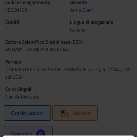
Codice insegnamento
Docente
4S000109
Anna Giani
Crediti
Lingua di erogazione
1
Italiano
Settore Scientifico Disciplinare (SSD)
MED/09 - MEDICINA INTERNA
Periodo
2 SEMESTRE PROFESSIONI SANITARIE dal 2 gen 2024 al 30
set 2024.
Corsi Singoli
Non Autorizzato
Orario Lezioni
Moodle
Seminari
0