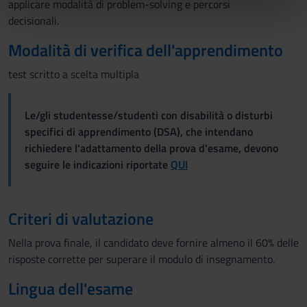
applicare modalità di problem-solving e percorsi
nostri partner che si occupano di analisi dei dati web,
decisionali.
pubblicità e social media, i quali potrebbero combinarle
con altre informazioni che hai fornito loro o che hanno
Modalità di verifica dell'apprendimento
raccolto dal tuo utilizzo dei loro servizi.
test scritto a scelta multipla
Le/gli studentesse/studenti con disabilità o disturbi
specifici di apprendimento (DSA), che intendano
richiedere l'adattamento della prova d'esame, devono
seguire le indicazioni riportate
QUI
Criteri di valutazione
Nella prova finale, il candidato deve fornire almeno il 60% delle
risposte corrette per superare il modulo di insegnamento.
Lingua dell'esame