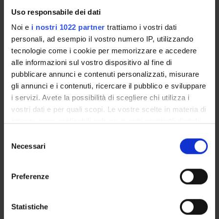
Uso responsabile dei dati
Credits
Language
1
Italian
Noi e
i nostri 1022 partner
trattiamo i vostri dati
personali, ad esempio il vostro numero IP, utilizzando
Scientific Disciplinary Sector (SSD)
tecnologie come i cookie per memorizzare e accedere
MED/45 - NURSING
alle informazioni sul vostro dispositivo al fine di
pubblicare annunci e contenuti personalizzati, misurare
Period
gli annunci e i contenuti, ricercare il pubblico e sviluppare
2 SEMESTRE PROFESSIONI SANITARIE dal Jan 10, 2022 al
i servizi. Avete la possibilità di scegliere chi utilizza i
Sep 30, 2022.
vostri dati e per quali scopi. Le vostre scelte in materia di
privacy sono applicabili solo su questa proprietà digitale
Lessons timetable
Moodle
in cui avete effettuato le vostre scelte. È possibile
S
modificare o revocare il proprio consenso in qualsiasi
Necessari
e
momento dalla Dichiarazione sui cookie o facendo clic
Seminars
0
l
sull'icona di attivazione della privacy.
e
Preferenze
z
To show the organization of the course that
Con il tuo consenso, vorremmo anche:
i
includes this module, follow this link:
Course
raccogliere informazioni sulla tua posizione
o
Statistiche
organization
geografica, con un'approssimazione di qualche
n