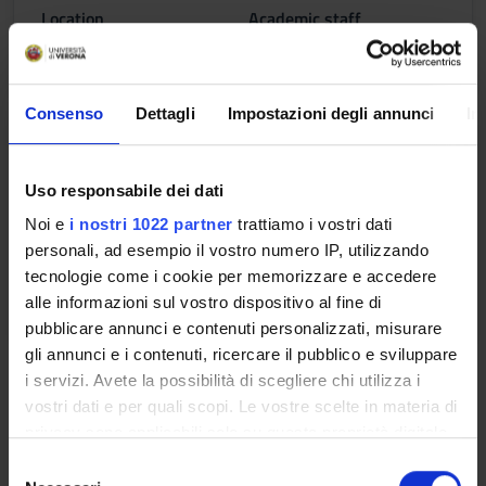
Location
Academic staff
LEGNAGO
Giulio Cesaro
Consenso
Dettagli
Impostazioni degli annunci
In
SCIENZE DIETETICHE
Uso responsabile dei dati
Credits
Period
1
Lezioni 2° anno 1° sem..
Noi e
i nostri 1022 partner
trattiamo i vostri dati
personali, ad esempio il vostro numero IP, utilizzando
Location
Academic staff
tecnologie come i cookie per memorizzare e accedere
LEGNAGO
Angelo Pietrobelli
alle informazioni sul vostro dispositivo al fine di
pubblicare annunci e contenuti personalizzati, misurare
gli annunci e i contenuti, ricercare il pubblico e sviluppare
Learning outcomes
i servizi. Avete la possibilità di scegliere chi utilizza i
vostri dati e per quali scopi. Le vostre scelte in materia di
Module: FARMACOLOGIA CLINICA
privacy sono applicabili solo su questa proprietà digitale
-------
in cui avete effettuato le vostre scelte. È possibile
S
modificare o revocare il proprio consenso in qualsiasi