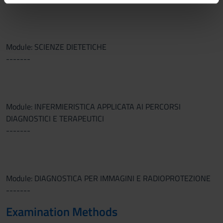
informazioni sul modo in cui utilizzi il nostro sito con i
nostri partner che si occupano di analisi dei dati web,
pubblicità e social media, i quali potrebbero combinarle
con altre informazioni che hai fornito loro o che hanno
Module: SCIENZE DIETETICHE
raccolto dal tuo utilizzo dei loro servizi.
-------
Module: INFERMIERISTICA APPLICATA AI PERCORSI
DIAGNOSTICI E TERAPEUTICI
-------
Module: DIAGNOSTICA PER IMMAGINI E RADIOPROTEZIONE
-------
Examination Methods