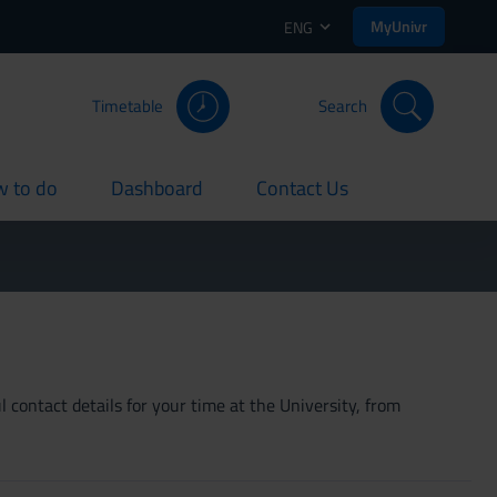
MyUnivr
ENG
Timetable
Search
 to do
Dashboard
Contact Us
rent
current
current
 contact details for your time at the University, from