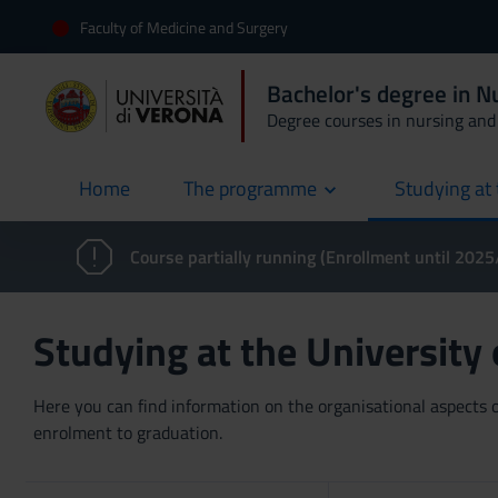
Faculty of Medicine and Surgery
Bachelor's degree in 
Degree courses in nursing and 
Home
The programme
Studying at 
current
Course partially running (Enrollment until 202
Studying at the University
Here you can find information on the organisational aspects of
enrolment to graduation.