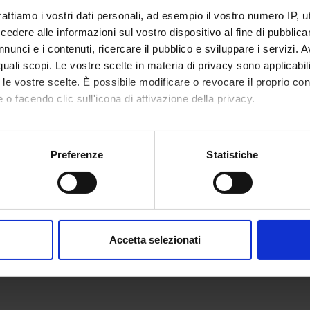
rattiamo i vostri dati personali, ad esempio il vostro numero IP, 
olo come damanda per frequentare il tirocinio nell'anno accademi
dere alle informazioni sul vostro dispositivo al fine di pubblica
o
nunci e i contenuti, ricercare il pubblico e sviluppare i servizi. A
r quali scopi. Le vostre scelte in materia di privacy sono applicabi
sabilities or specific learning disorders (SLD), who intend to re
to le vostre scelte. È possibile modificare o revocare il proprio 
ven
HERE
 o facendo clic sull'icona di attivazione della privacy.
mo anche:
oni sulla tua posizione geografica, con un'approssimazione di qu
Preferenze
Statistiche
spositivo, scansionandolo attivamente alla ricerca di caratteristich
aborati i tuoi dati personali e imposta le tue preferenze nella
s
consenso in qualsiasi momento dalla Dichiarazione sui cookie.
Accetta selezionati
nalizzare contenuti ed annunci, per fornire funzionalità dei socia
inoltre informazioni sul modo in cui utilizzi il nostro sito con i n
icità e social media, i quali potrebbero combinarle con altre inform
lizzo dei loro servizi.