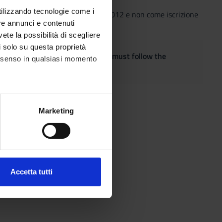
utilizzando tecnologie come i
co 2011/2012 con scadenza 15-1-2012 e non come iscrizione
re annunci e contenuti
vete la possibilità di scegliere
li solo su questa proprietà
quest the adaptation of the exam, must follow the
consenso in qualsiasi momento
alche metro,
Marketing
e specifiche (impronte
ezione dettagli
. Puoi
Accetta tutti
l media e per analizzare il
ostri partner che si occupano
azioni che hai fornito loro o