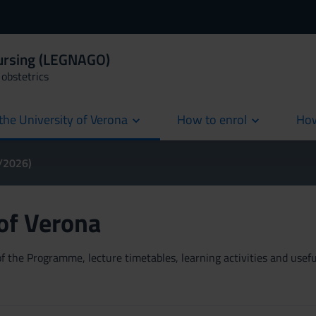
Nursing (LEGNAGO)
obstetrics
the University of Verona
How to enrol
How
cur
5/2026)
 of Verona
 the Programme, lecture timetables, learning activities and useful