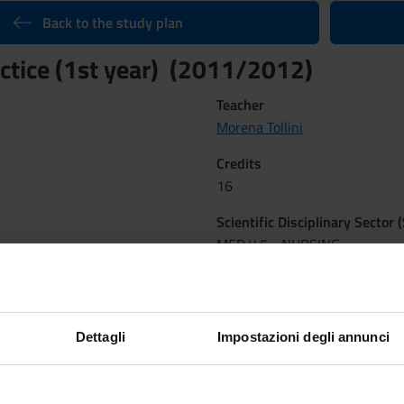
Back to the study plan
ractice (1st year) (2011/2012)
Teacher
Morena Tollini
Credits
16
Scientific Disciplinary Sector 
MED/45 - NURSING
 (1^ ESP.), TIROCINIO 1° ANNO (2^ ESP.)
Dettagli
Impostazioni degli annunci
 Methods