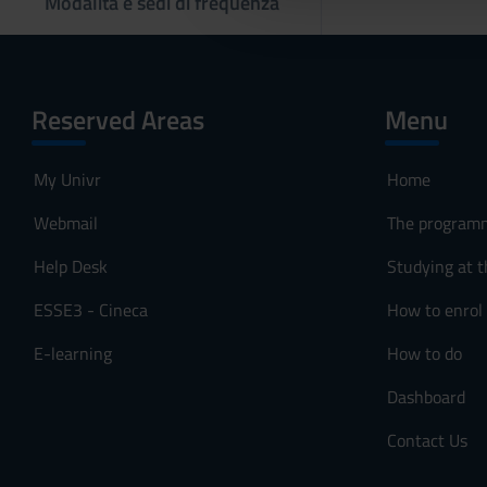
Modalità e sedi di frequenza
l
c
o
n
Reserved Areas
Menu
s
e
n
My Univr
Home
s
Webmail
The program
o
Help Desk
Studying at t
ESSE3 - Cineca
How to enrol
E-learning
How to do
Dashboard
Contact Us