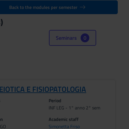
Back to the modules per semester
)
Seminars
0
IOTICA E FISIOPATOLOGIA
s
Period
INF LEG - 1° anno 2° sem
on
Academic staff
AGO
Simonetta Friso