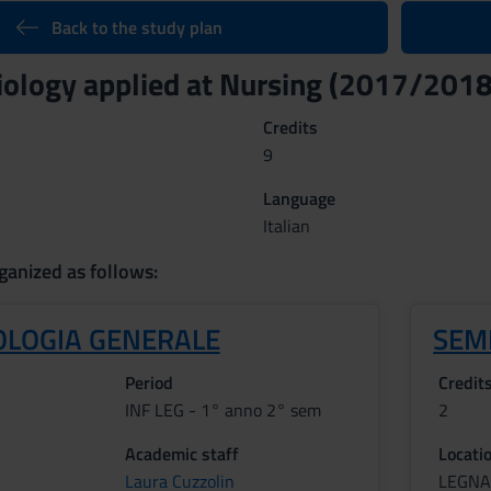
Back to the study plan
ology applied at Nursing (2017/2018
Credits
9
Language
Italian
ganized as follows:
LOGIA GENERALE
SEME
Period
Credit
INF LEG - 1° anno 2° sem
2
Academic staff
Locati
Laura Cuzzolin
LEGN