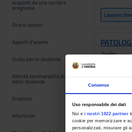
acquisiti da una carriera
pregressa
Lessons tim
Orario lezioni
PATOLOG
Appelli d'esame
Credits
Guida per lo studente
2
Location
Attività seminariali/a scelta
LEGNAGO
dello studente
Consenso
Lessons tim
Erasmus
Uso responsabile dei dati
Noi e
i nostri 1022 partner
t
Infortunio
Bibliography
cookie per memorizzare e acce
personalizzati, misurare gli an