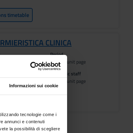
ons timetable
RMIERISTICA CLINICA
s
Period
See the unit page
on
Academic staff
AGO
See the unit page
Informazioni sui cookie
ons timetable
utilizzando tecnologie come i
re annunci e contenuti
vete la possibilità di scegliere