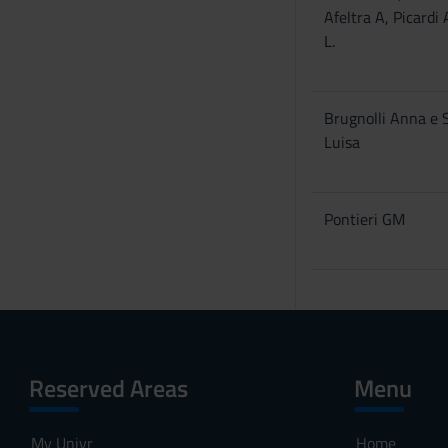
n
Afeltra A, Picardi 
s
L.
e
n
s
Brugnolli Anna e 
o
Luisa
Pontieri GM
Reserved Areas
Menu
My Univr
Home