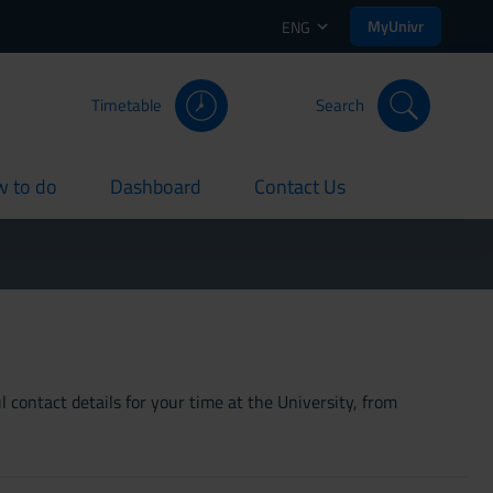
MyUnivr
ENG
Timetable
Search
 to do
Dashboard
Contact Us
rent
current
current
 contact details for your time at the University, from