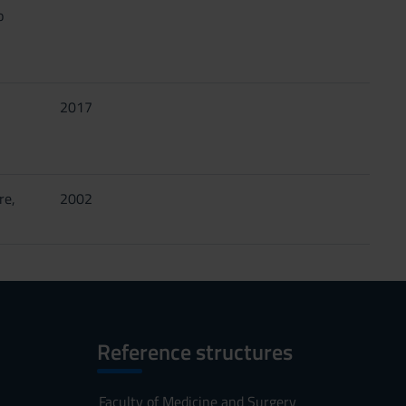
o
2017
re,
2002
Reference structures
Faculty of Medicine and Surgery