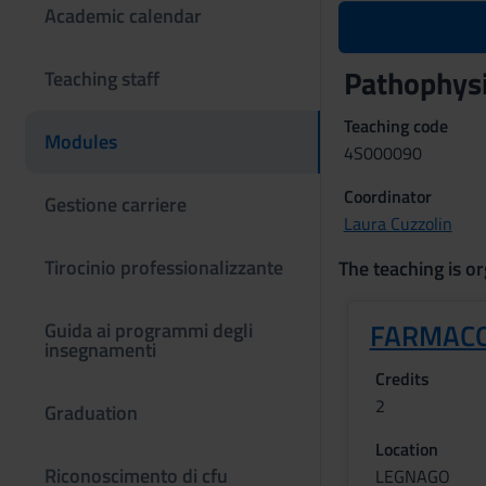
Academic calendar
Pathophysi
Teaching staff
Teaching code
Modules
4S000090
Coordinator
Gestione carriere
Laura Cuzzolin
Tirocinio professionalizzante
The teaching is or
FARMACO
Guida ai programmi degli
insegnamenti
Credits
2
Graduation
Location
Riconoscimento di cfu
LEGNAGO