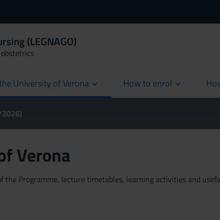
Nursing (LEGNAGO)
obstetrics
the University of Verona
How to enrol
How
cur
5/2026)
 of Verona
 the Programme, lecture timetables, learning activities and useful