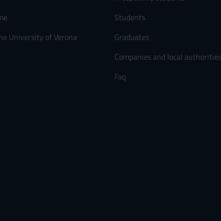
me
Students
he University of Verona
Graduates
Companies and local authoritie
Faq