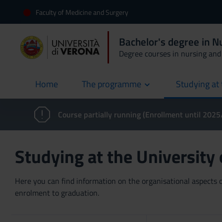
Faculty of Medicine and Surgery
Bachelor's degree in 
Degree courses in nursing and 
Home
The programme
Studying at 
current
Course partially running (Enrollment until 202
Studying at the University
Here you can find information on the organisational aspects of
enrolment to graduation.