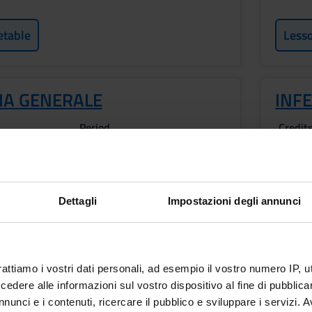
etable
Less
IA GENERALE
INFE
Period
Credit
INF LEG - 1° anno 2° sem
3
Academic staff
Locati
Carlo Laudanna
LEGN
Dettagli
Impostazioni degli annunci
etable
Less
rattiamo i vostri dati personali, ad esempio il vostro numero IP, 
dere alle informazioni sul vostro dispositivo al fine di pubblica
nunci e i contenuti, ricercare il pubblico e sviluppare i servizi. A