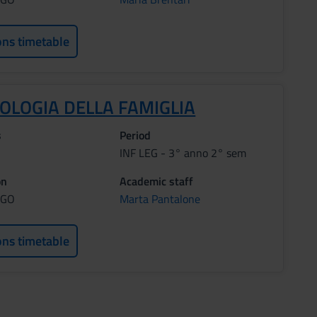
ons timetable
OLOGIA DELLA FAMIGLIA
s
Period
INF LEG - 3° anno 2° sem
on
Academic staff
AGO
Marta Pantalone
ons timetable