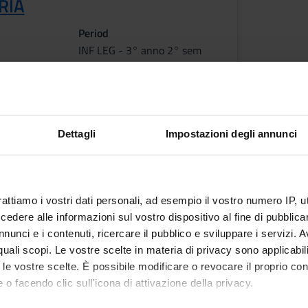
RIA
Period
INF LEG - 3° anno 2° sem
Academic staff
Sarah Tosato
etable
Dettagli
Impostazioni degli annunci
rattiamo i vostri dati personali, ad esempio il vostro numero IP, 
dere alle informazioni sul vostro dispositivo al fine di pubblica
nunci e i contenuti, ricercare il pubblico e sviluppare i servizi. A
PUBLISHI
r quali scopi. Le vostre scelte in materia di privacy sono applicabi
TITLE
HOUSE
to le vostre scelte. È possibile modificare o revocare il proprio 
 o facendo clic sull'icona di attivazione della privacy.
Fare squadra. Psicologia dei gruppi
il Mulin