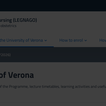
Nursing (LEGNAGO)
obstetrics
the University of Verona
How to enrol
How
cur
5/2026)
 of Verona
 the Programme, lecture timetables, learning activities and useful