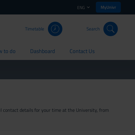
MyUnivr
ENG
Timetable
Search
 to do
Dashboard
Contact Us
rent
current
current
 contact details for your time at the University, from