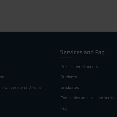
Services and Faq
Prospective students
me
Students
he University of Verona
Graduates
Companies and local authoritie
Faq