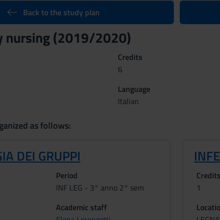
Back to the study plan
 nursing (2019/2020)
Credits
6
Language
Italian
ganized as follows:
IA DEI GRUPPI
INFE
Period
Credit
INF LEG - 3° anno 2° sem
1
Academic staff
Locati
Elena Lorenzetti
LEGN