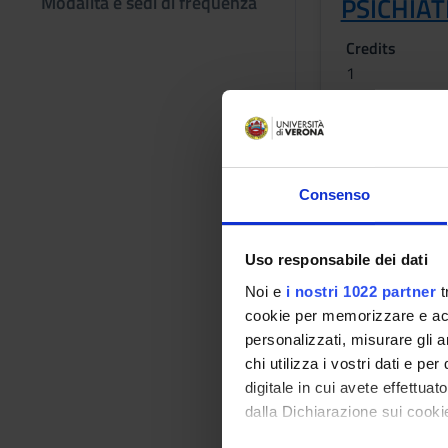
Modalità e sedi di frequenza
PSICHIAT
Credits
1
Location
LEGNAGO
Lessons tim
Consenso
Uso responsabile dei dati
Bibliography
Noi e
i nostri 1022 partner
t
Reference texts
cookie per memorizzare e acce
personalizzati, misurare gli an
chi utilizza i vostri dati e pe
AUTHOR
digitale in cui avete effettua
dalla Dichiarazione sui cookie
Malaguti D.