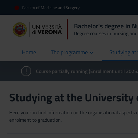
Faculty of Medicine and Surgery
Bachelor's degree in 
Degree courses in nursing and 
Home
The programme
Studying at 
current
Course partially running (Enrollment until 202
Studying at the University
Here you can find information on the organisational aspects of
enrolment to graduation.