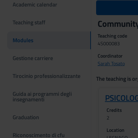
Academic calendar
Community
Teaching staff
Teaching code
Modules
4S000083
Coordinator
Gestione carriere
Sarah Tosato
Tirocinio professionalizzante
The teaching is or
Guida ai programmi degli
PSICOLOG
insegnamenti
Credits
Graduation
2
Location
Riconoscimento di cfu
LEGNAGO