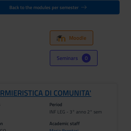
Back to the modules per semester
Moodle
Seminars
0
RMIERISTICA DI COMUNITA'
s
Period
INF LEG - 3° anno 2° sem
on
Academic staff
AGO
Maria Brentari