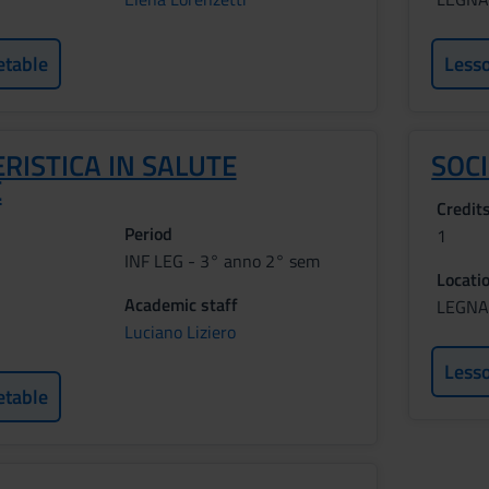
etable
Less
RISTICA IN SALUTE
SOCI
E
Credit
Period
1
INF LEG - 3° anno 2° sem
Locati
Academic staff
LEGN
Luciano Liziero
Less
etable