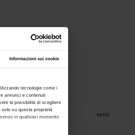
Informazioni sui cookie
utilizzando tecnologie come i
re annunci e contenuti
vete la possibilità di scegliere
NG
li solo su questa proprietà
YEAR
ISBN
NOTES
consenso in qualsiasi momento
o
2018