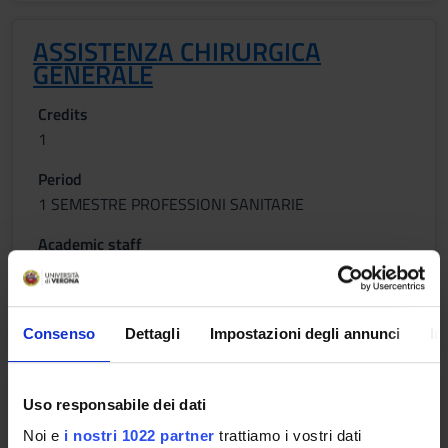
ASSISTENZA CHIRURGICA
GENERALE
Credits
1
Period
1 SEMESTRE PROFESSIONI SANITARIE
Academic staff
Stefania Rossi
Lessons timetable
Consenso
Dettagli
Impostazioni degli annunci
In
INFERMIERISTICA CLINICA 1
Uso responsabile dei dati
Noi e
i nostri 1022 partner
trattiamo i vostri dati