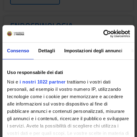
ENDOCRINOLOGIA
Credits
Period
1
2° semestre
Consenso
Dettagli
Impostazioni degli annunci
In
Location
Academic staff
LEGNAGO
Maddalena Trombetta
Uso responsabile dei dati
Noi e
i nostri 1022 partner
trattiamo i vostri dati
Lessons timetable
personali, ad esempio il vostro numero IP, utilizzando
tecnologie come i cookie per memorizzare e accedere
alle informazioni sul vostro dispositivo al fine di
MEDICINA INTERNA
pubblicare annunci e contenuti personalizzati, misurare
gli annunci e i contenuti, ricercare il pubblico e sviluppare
Credits
Period
i servizi. Avete la possibilità di scegliere chi utilizza i
1
2° semestre
vostri dati e per quali scopi. Le vostre scelte in materia di