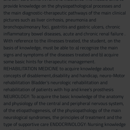
provide knowledge on the physiopathological processes and
the main diagnostic-therapeutic pathways of the main clinical
pictures such as liver cirrhosis, pneumonia and
bronchopulmonary foci, gastritis and gastric ulcers, chronic
inflammatory bowel diseases, acute and chronic renal failure .
With reference to the illnesses treated, the student, on the
basis of knowledge, must be able to: a) recognize the main
signs and symptoms of the diseases treated and b) acquire
some basic hints for therapeutic management.
REHABILITATION MEDICINE to acquire knowledge about
concepts of disablement,disability and handicap, neuro-Motor
rehabilitation Bladder’s neurologic rehabilitation and
rehabilitation of patients with hip and knee’s prosthesis
NEUROLOGY: To acquire the basic knowledge of the anatomy
and physiology of the central and peripheral nervous system,
of the etiopathogenesis, of the physiopathology of the main
neurological syndromes, the principles of treatment and the
type of supportive care ENDOCRINOLOGY: Nursing knowledge