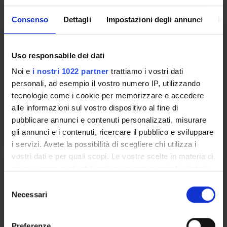
GINECOLOGIA OSTETRICA
Consenso
Dettagli
Impostazioni degli annunci
In
Crediti
1
Periodo
Uso responsabile dei dati
2 SEMESTRE PROFESSIONI SANITARIE
Noi e
i nostri 1022 partner
trattiamo i vostri dati
personali, ad esempio il vostro numero IP, utilizzando
Docenti
tecnologie come i cookie per memorizzare e accedere
Marco Gentile
alle informazioni sul vostro dispositivo al fine di
pubblicare annunci e contenuti personalizzati, misurare
Orario Lezioni
gli annunci e i contenuti, ricercare il pubblico e sviluppare
i servizi. Avete la possibilità di scegliere chi utilizza i
vostri dati e per quali scopi. Le vostre scelte in materia di
PEDIATRIA
privacy sono applicabili solo su questa proprietà digitale
in cui avete effettuato le vostre scelte. È possibile
S
Crediti
modificare o revocare il proprio consenso in qualsiasi
Necessari
e
1
momento dalla Dichiarazione sui cookie o facendo clic
l
sull'icona di attivazione della privacy.
e
Periodo
Preferenze