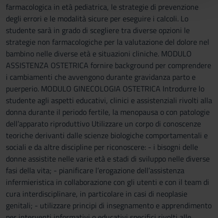
farmacologica in età pediatrica, le strategie di prevenzione
con altre informazioni che hai fornito loro o che hanno
degli errori e le modalità sicure per eseguire i calcoli. Lo
raccolto dal tuo utilizzo dei loro servizi.
studente sarà in grado di scegliere tra diverse opzioni le
strategie non farmacologiche per la valutazione del dolore nel
bambino nelle diverse età e situazioni cliniche. MODULO
ASSISTENZA OSTETRICA fornire background per comprendere
i cambiamenti che avvengono durante gravidanza parto e
puerperio. MODULO GINECOLOGIA OSTETRICA Introdurre lo
studente agli aspetti educativi, clinici e assistenziali rivolti alla
donna durante il periodo fertile, la menopausa o con patologie
dell’apparato riproduttivo Utilizzare un corpo di conoscenze
teoriche derivanti dalle scienze biologiche comportamentali e
sociali e da altre discipline per riconoscere: - i bisogni delle
donne assistite nelle varie età e stadi di sviluppo nelle diverse
fasi della vita; - pianificare l’erogazione dell’assistenza
infermieristica in collaborazione con gli utenti e con il team di
cura interdisciplinare, in particolare in casi di neoplasie
genitali; - utilizzare principi di insegnamento e apprendimento
per interventi informativi o educativi specifici rivolti alle