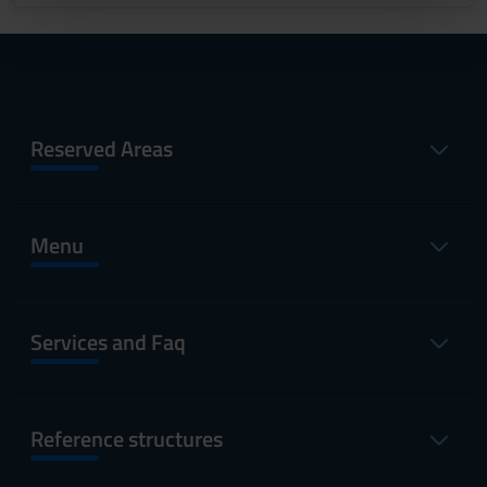
pubblicità e social media, i quali potrebbero combinarle
con altre informazioni che hai fornito loro o che hanno
raccolto dal tuo utilizzo dei loro servizi.
Reserved Areas
Menu
Services and Faq
Reference structures