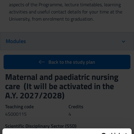
aspects of the Programme, lecture timetables, learning
activities and useful contact details for your time at the
University, from enrolment to graduation.
Modules
Back to the study plan
Maternal and paediatric nursing
care (It will be activated in the
A.Y. 2027/2028)
Teaching code
Credits
4S000115
4
Scientific Disciplinary Sector (SSD)
-