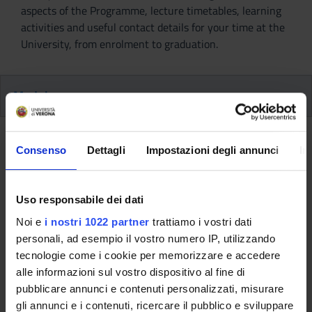
aspects of the Programme, lecture timetables, learning
activities and useful contact details for your time at the
University, from enrolment to graduation.
Modules
Back to the study plan
Consenso
Dettagli
Impostazioni degli annunci
In
Elective studies (It will be
activated in the A.Y. 2027/2028)
Uso responsabile dei dati
Noi e
i nostri 1022 partner
trattiamo i vostri dati
Teaching code
Credits
personali, ad esempio il vostro numero IP, utilizzando
4S001039
6
tecnologie come i cookie per memorizzare e accedere
Scientific Disciplinary Sector (SSD)
alle informazioni sul vostro dispositivo al fine di
- - -
pubblicare annunci e contenuti personalizzati, misurare
gli annunci e i contenuti, ricercare il pubblico e sviluppare