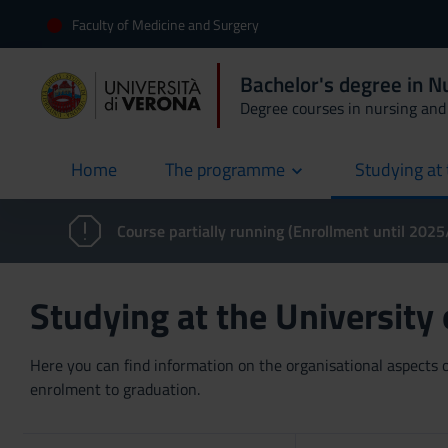
Faculty of Medicine and Surgery
Bachelor's degree in 
Degree courses in nursing and 
Home
The programme
Studying at 
current
Course partially running (Enrollment until 202
Studying at the University
Here you can find information on the organisational aspects of
enrolment to graduation.