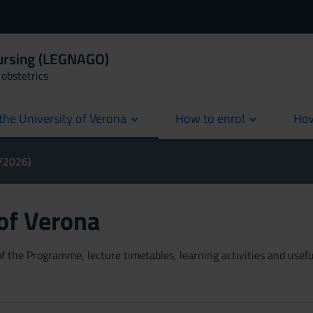
Nursing (LEGNAGO)
obstetrics
the University of Verona
How to enrol
How
cur
5/2026)
 of Verona
 the Programme, lecture timetables, learning activities and useful