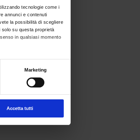
utilizzando tecnologie come i
re annunci e contenuti
vete la possibilità di scegliere
li solo su questa proprietà
consenso in qualsiasi momento
alche metro,
Marketing
e specifiche (impronte
ezione dettagli
. Puoi
Accetta tutti
l media e per analizzare il
ostri partner che si occupano
azioni che hai fornito loro o