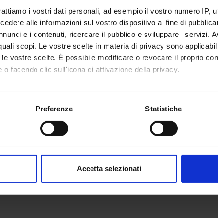
rattiamo i vostri dati personali, ad esempio il vostro numero IP, 
dere alle informazioni sul vostro dispositivo al fine di pubblica
nunci e i contenuti, ricercare il pubblico e sviluppare i servizi. A
r quali scopi. Le vostre scelte in materia di privacy sono applicabi
to le vostre scelte. È possibile modificare o revocare il proprio 
 o facendo clic sull'icona di attivazione della privacy.
mo anche:
oni sulla tua posizione geografica, con un'approssimazione di qu
Preferenze
Statistiche
spositivo, scansionandolo attivamente alla ricerca di caratteristich
aborati i tuoi dati personali e imposta le tue preferenze nella
s
consenso in qualsiasi momento dalla Dichiarazione sui cookie.
Accetta selezionati
nalizzare contenuti ed annunci, per fornire funzionalità dei socia
inoltre informazioni sul modo in cui utilizzi il nostro sito con i n
icità e social media, i quali potrebbero combinarle con altre inform
lizzo dei loro servizi.