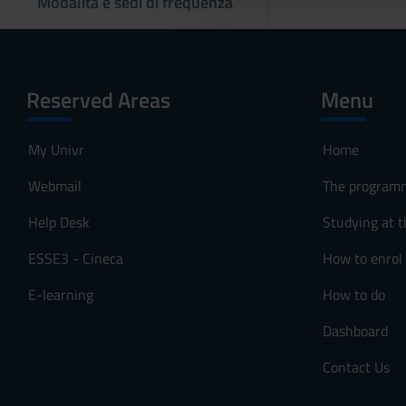
Modalità e sedi di frequenza
l
c
o
n
Reserved Areas
Menu
s
e
n
My Univr
Home
s
Webmail
The program
o
Help Desk
Studying at t
ESSE3 - Cineca
How to enrol
E-learning
How to do
Dashboard
Contact Us