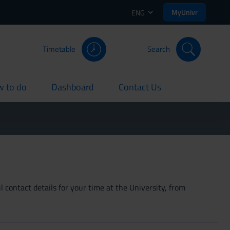
MyUnivr
ENG
Timetable
Search
 to do
Dashboard
Contact Us
rent
current
current
 contact details for your time at the University, from