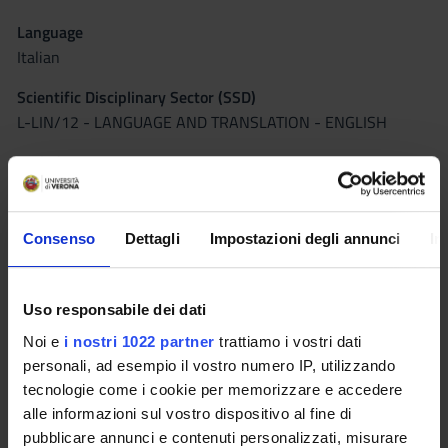
Language
Italian
Scientific Disciplinary Sector (SSD)
L-LIN/12 - LANGUAGE AND TRANSLATION - ENGLISH
Period
1° e 2° semestre (corsi annuali) PROFESSIONI SANITARIE
dal Oct 1, 2021 al Sep 30, 2022.
Consenso
Dettagli
Impostazioni degli annunci
In
Lessons timetable
Moodle
Uso responsabile dei dati
Seminars
0
Noi e
i nostri 1022 partner
trattiamo i vostri dati
personali, ad esempio il vostro numero IP, utilizzando
Learning outcomes
tecnologie come i cookie per memorizzare e accedere
alle informazioni sul vostro dispositivo al fine di
The course aims to develop students' skills in comprehension
pubblicare annunci e contenuti personalizzati, misurare