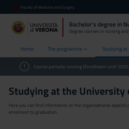
Faculty of Medicine and Surgery
Bachelor's degree in 
Degree courses in nursing and 
Home
The programme
Studying at 
current
Course partially running (Enrollment until 202
Studying at the University
Here you can find information on the organisational aspects of
enrolment to graduation.