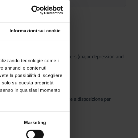
s link:
Course organization
Informazioni sui cookie
ychotic disorders, affective disorders (major depression and
utilizzando tecnologie come i
 (general principles)
re annunci e contenuti
ry
vete la possibilità di scegliere
li solo su questa proprietà
consenso in qualsiasi momento
o che il Sistema Bibliotecario mette a disposizione per
o semplice e innovativo.
alche metro,
Marketing
e specifiche (impronte