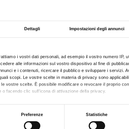
e organization of the course that includes this module, follow thi
Dettagli
Impostazioni degli annunci
ation and organization of psychiatric services
 model in psychiatry
mental disorders
athology and clinical aspects of the following mental disorders: ps
rattiamo i vostri dati personali, ad esempio il vostro numero IP, 
nxiety disorders, personality disorders, Alcohol and Substance Abuse
dere alle informazioni sul vostro dispositivo al fine di pubblica
ment (psychotherapies, medications) and rehabilitation in psychiat
nunci e i contenuti, ricercare il pubblico e sviluppare i servizi. A
r quali scopi. Le vostre scelte in materia di privacy sono applicabi
to le vostre scelte. È possibile modificare o revocare il proprio 
 o facendo clic sull'icona di attivazione della privacy.
Visualizza la bibliografia con Leganto, strument
iografia
recuperare i testi in programma d'esame in mod
mo anche:
hods
oni sulla tua posizione geografica, con un'approssimazione di qu
Preferenze
Statistiche
spositivo, scansionandolo attivamente alla ricerca di caratteristich
with clinical cases