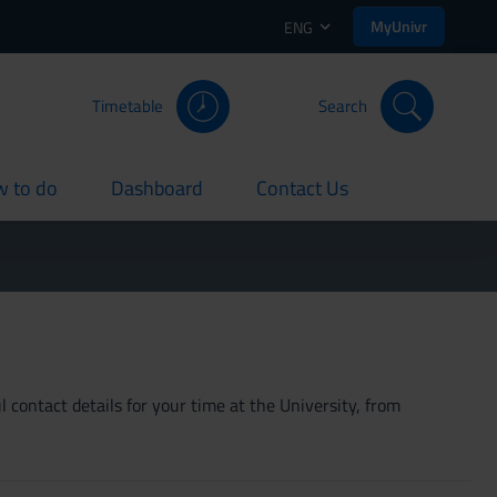
MyUnivr
ENG
Timetable
Search
 to do
Dashboard
Contact Us
rent
current
current
 contact details for your time at the University, from