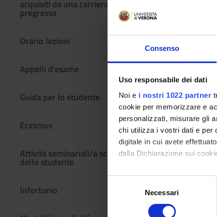
To show th
acquisiti da una carriera
pregressa
Program
Orario lezioni
programme:
Consenso
- Psychiatric legisl
- Bio-psycho-social
Appelli d'esame
- Classification of 
Uso responsabile dei dati
- Semiotics, psychop
Guida per lo studente
Noi e
i nostri 1022 partner
t
bipolar disorder), a
cookie per memorizzare e acce
- Prevention, treat
personalizzati, misurare gli an
Erasmus
Bibliography
chi utilizza i vostri dati e pe
digitale in cui avete effettua
Attività seminariali/a scelta
dalla Dichiarazione sui cookie
Vai alla bibl
dello studente
Con il tuo consenso, vorrem
S
Didactic met
Infortunio
raccogliere informazi
Necessari
e
Identificare il tuo di
l
Theoretical lessons 
digitali).
e