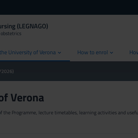
Nursing (LEGNAGO)
obstetrics
the University of Verona
How to enrol
How
cur
5/2026)
 of Verona
 the Programme, lecture timetables, learning activities and useful