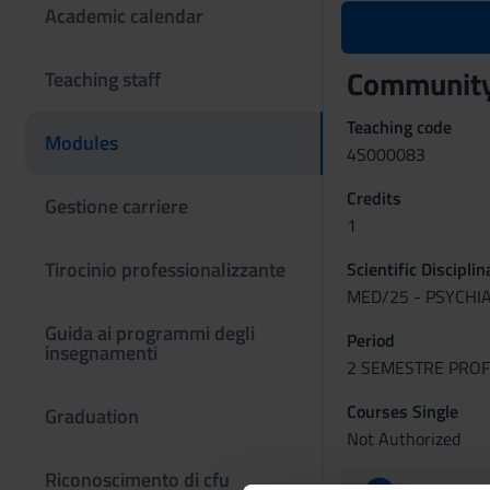
Academic calendar
Community
Teaching staff
Teaching code
Modules
4S000083
Credits
Gestione carriere
1
Tirocinio professionalizzante
Scientific Discipli
MED/25 - PSYCHI
Guida ai programmi degli
Period
insegnamenti
2 SEMESTRE PROFES
Courses Single
Graduation
Not Authorized
Riconoscimento di cfu