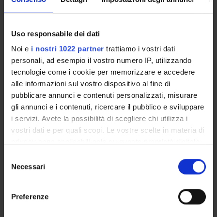
The Degree programme teaching regulations, published on
june/july
set out the organisational aspects of the degree
Uso responsabile dei dati
programme, in line with the University’s teaching
Noi e
i nostri 1022 partner
trattiamo i vostri dati
regulations. It includes general information about the
personali, ad esempio il vostro numero IP, utilizzando
programme, links to the relevant module web pages and
tecnologie come i cookie per memorizzare e accedere
specifies the administrative aspects.
alle informazioni sul vostro dispositivo al fine di
pubblicare annunci e contenuti personalizzati, misurare
Other Rules
gli annunci e i contenuti, ricercare il pubblico e sviluppare
i servizi. Avete la possibilità di scegliere chi utilizza i
vostri dati e per quali scopi. Le vostre scelte in materia di
privacy sono applicabili solo su questa proprietà digitale
Student fees regulations
in cui avete effettuato le vostre scelte. È possibile
Link
S
modificare o revocare il proprio consenso in qualsiasi
Necessari
e
momento dalla Dichiarazione sui cookie o facendo clic
l
sull'icona di attivazione della privacy.
e
Preferenze
Student regulations
z
Link
Con il tuo consenso, vorremmo anche:
i