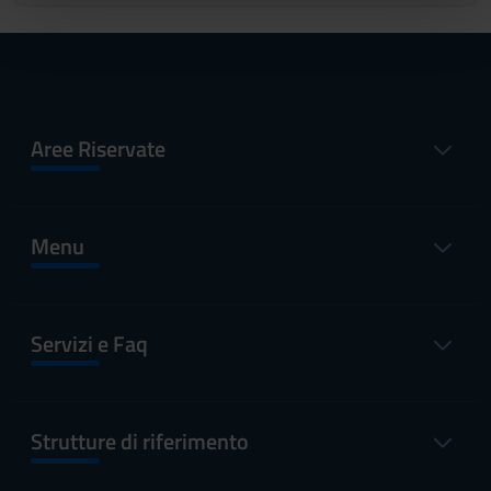
pubblicità e social media, i quali potrebbero combinarle
con altre informazioni che hai fornito loro o che hanno
raccolto dal tuo utilizzo dei loro servizi.
Aree Riservate
Menu
Servizi e Faq
Strutture di riferimento