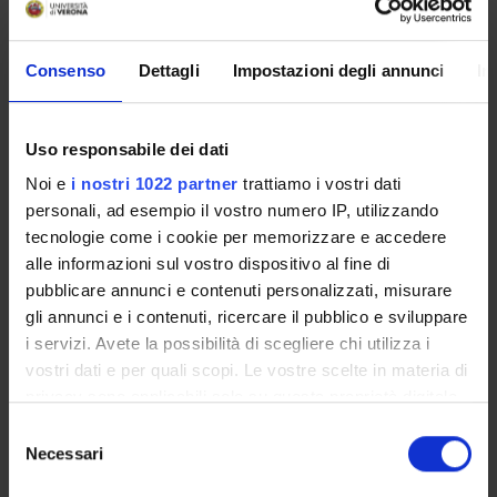
Non ancora disponibile
Consenso
Dettagli
Impostazioni degli annunci
In
È il documento che specifica gli aspetti organizzativi del
Uso responsabile dei dati
Corso di Studio, in conformità con il Regolamento Didattico
Noi e
i nostri 1022 partner
trattiamo i vostri dati
di Ateneo e con l’Ordinamento del Corso. Viene pubblicato
personali, ad esempio il vostro numero IP, utilizzando
nei mesi di
giugno/luglio
e contiene informazioni generali
tecnologie come i cookie per memorizzare e accedere
sul Corso di Studio, sugli insegnamenti e sulle regole sul
alle informazioni sul vostro dispositivo al fine di
percorso di formazione.
pubblicare annunci e contenuti personalizzati, misurare
gli annunci e i contenuti, ricercare il pubblico e sviluppare
Altri Regolamenti
i servizi. Avete la possibilità di scegliere chi utilizza i
vostri dati e per quali scopi. Le vostre scelte in materia di
privacy sono applicabili solo su questa proprietà digitale
in cui avete effettuato le vostre scelte. È possibile
Regolamento sulla contribuzione
S
modificare o revocare il proprio consenso in qualsiasi
studentesca
Necessari
e
Link
momento dalla Dichiarazione sui cookie o facendo clic
l