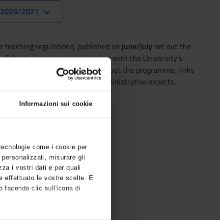
. 2020/2021
 teaching regulations, published on
june/july
set out the
 of the degree programme, in line with the University’s
It includes general information about the programme, links
 web pages and specifies the administrative aspects.
Informazioni sui cookie
 tecnologie come i cookie per
ulations
 personalizzati, misurare gli
zza i vostri dati e per quali
e effettuato le vostre scelte. È
 facendo clic sull'icona di
ics