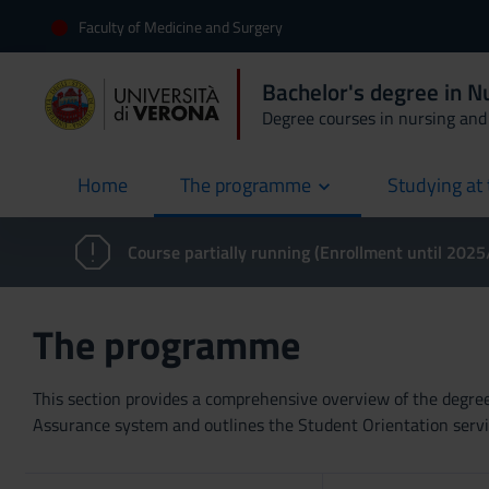
Faculty of Medicine and Surgery
Bachelor's degree in 
Degree courses in nursing and 
Home
The programme
Studying at 
current
Course partially running (Enrollment until 202
The programme
This section provides a comprehensive overview of the degree p
Assurance system and outlines the Student Orientation servic