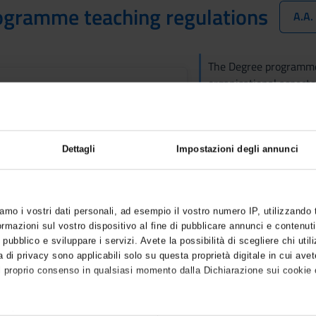
ogramme teaching regulations
A.A
The Degree programme
organisational aspects
available
teaching regulations. 
to the relevant module
Dettagli
Impostazioni degli annunci
es
iamo i vostri dati personali, ad esempio il vostro numero IP, utilizzando
t fees regulations
Student reg
mazioni sul vostro dispositivo al fine di pubblicare annunci e contenuti
Link
 pubblico e sviluppare i servizi. Avete la possibilità di scegliere chi utili
 di privacy sono applicabili solo su questa proprietà digitale in cui avet
l proprio consenso in qualsiasi momento dalla Dichiarazione sui cookie o
sity teaching regulations
Code of eth
Link
anche: