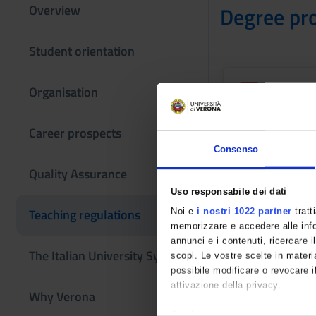
Overview
Degree pr
Student orientation
Not yet 
Organisation
Career prospects
Consenso
Other Rul
Quality Assurance
Uso responsabile dei dati
Teaching regulations
Noi e
i nostri 1022 partner
tratt
Studen
memorizzare e accedere alle infor
Link
annunci e i contenuti, ricercare il
The Italian University System
scopi. Le vostre scelte in materia
possibile modificare o revocare i
attivazione della privacy.
Univer
Why Verona
Link
Con il tuo consenso, vorremmo 