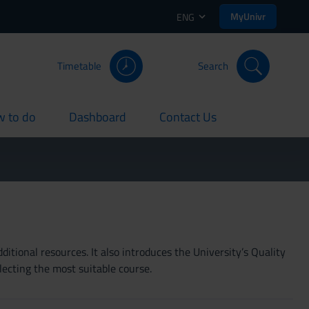
MyUnivr
ENG
Timetable
Search
 to do
Dashboard
Contact Us
rent
current
current
itional resources. It also introduces the University’s Quality
lecting the most suitable course.