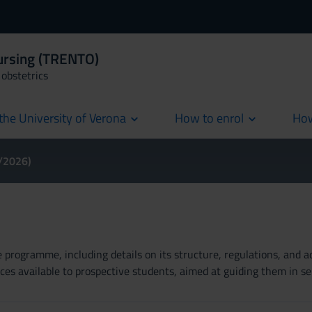
Nursing (TRENTO)
obstetrics
the University of Verona
How to enrol
How
cur
5/2026)
rogramme, including details on its structure, regulations, and add
es available to prospective students, aimed at guiding them in se