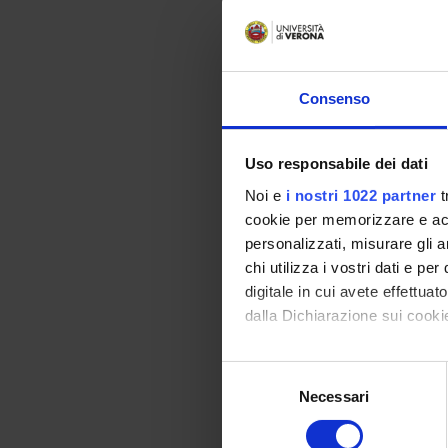
Biologia - Chimica.
Methods an
Consenso
La verifica avviene
Il possesso dei sape
Uso responsabile dei dati
punti nella disciplin
Noi e
i nostri 1022 partner
t
How to pr
cookie per memorizzare e acce
personalizzati, misurare gli an
Scopri le iniziative
chi utilizza i vostri dati e pe
Informati, per saper
digitale in cui avete effettua
Incontri di orienta
dalla Dichiarazione sui cookie
Saloni di orientame
Open week and open
Con il tuo consenso, vorrem
S
Servizio Accoglienz
raccogliere informazi
Necessari
e
Identificare il tuo di
l
Diventa protagonista
digitali).
e