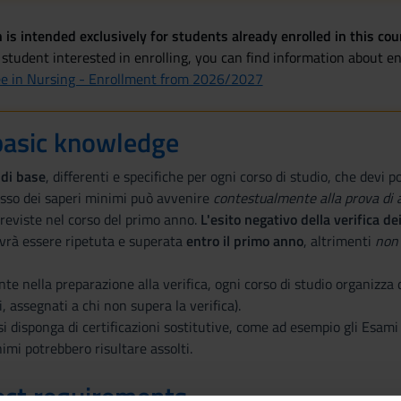
 is intended exclusively for students already enrolled in this cou
 student interested in enrolling, you can find information about e
ee in Nursing - Enrollment from 2026/2027
basic knowledge
di base
, differenti e specifiche per ogni corso di studio, che devi
esso dei saperi minimi può avvenire
contestualmente alla prova di
previste nel corso del primo anno.
L'esito negativo della verifica 
ovrà essere ripetuta e superata
entro il primo anno
, altrimenti
non 
nte nella preparazione alla verifica, ogni corso di studio organizza 
, assegnati a chi non supera la verifica).
 si disponga di certificazioni sostitutive, come ad esempio gli Esam
nimi potrebbero risultare assolti.
ect requirements