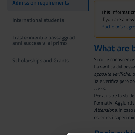
Admission requirements
This information
If you are a new
International students
Bachelor's degr
Trasferimenti e passaggi ad
anni successivi al primo
What are 
Sono le
conoscenze 
Scholarships and Grants
La verifica del poss
apposite verifiche
, 
Tale verifica però d
corso
.
Per aiutare lo stude
Formativi Aggiuntivi
Attenzione
: in caso
esterne, i saperi mi
Basic subj