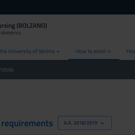
Nursing (BOLZANO)
obstetrics
the University of Verona
How to enrol
How
cur
5/2026)
 requirements
A.A. 2018/2019