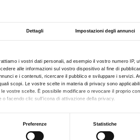
d dates of verification
Dettagli
Impostazioni degli annunci
 contestualmente alla prova di ammissione.
ri minimi sarà accertato al raggiungimento da parte del candidato de
a della Chimica.
rattiamo i vostri dati personali, ad esempio il vostro numero IP, 
epare
dere alle informazioni sul vostro dispositivo al fine di pubblica
nunci e i contenuti, ricercare il pubblico e sviluppare i servizi. A
 organizzate da Univr!
r quali scopi. Le vostre scelte in materia di privacy sono applicabi
e tutto su esami, servizi e agevolazioni economiche:
to le vostre scelte. È possibile modificare o revocare il proprio 
mento
 o facendo clic sull'icona di attivazione della privacy.
nto
 day famiglie
mo anche:
a Studenti
oni sulla tua posizione geografica, con un'approssimazione di qu
Preferenze
Statistiche
spositivo, scansionandolo attivamente alla ricerca di caratteristich
, entra in Univr e preparati al test di ammissione: