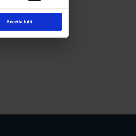
ezione dettagli
. Puoi
Accetta tutti
l media e per analizzare il
ostri partner che si occupano
azioni che hai fornito loro o