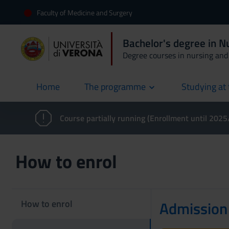
Faculty of Medicine and Surgery
Bachelor's degree in 
Degree courses in nursing and 
Home
The programme
Studying at 
current
Course partially running (Enrollment until 202
How to enrol
How to enrol
Admission