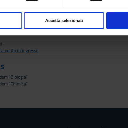
aborati i tuoi dati personali e imposta le tue preferenze nella
s
consenso in qualsiasi momento dalla Dichiarazione sui cookie.
ne al test di ammissione
Accetta selezionati
t di ammissione
nalizzare contenuti ed annunci, per fornire funzionalità dei socia
edenti
inoltre informazioni sul modo in cui utilizzi il nostro sito con i n
icità e social media, i quali potrebbero combinarle con altre inform
i:
lizzo dei loro servizi.
ntamento in ingresso
s
dem “Biologia”
dem “Chimica”​