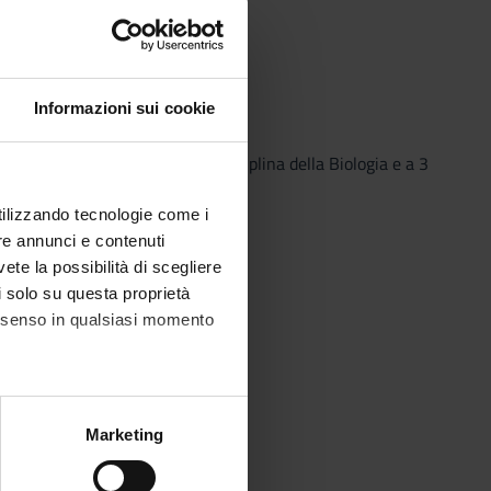
Informazioni sui cookie
l punteggio di 6 punti nella disciplina della Biologia e a 3
utilizzando tecnologie come i
re annunci e contenuti
vete la possibilità di scegliere
li solo su questa proprietà
consenso in qualsiasi momento
alche metro,
Marketing
e specifiche (impronte