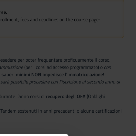
rse.
nrollment, fees and deadlines on the course page:
 possedere per poter frequentare proficuamente il corso.
 ammissione
(per i corsi ad accesso programmato) o
con
dei saperi minimi NON impedisce l’immatricolazione!
sarà possibile procedere con l’iscrizione al secondo anno di
durante l’anno corsi di
recupero degli OFA
(Obblighi
i Tandem sostenuti in anni precedenti o alcune certificazioni