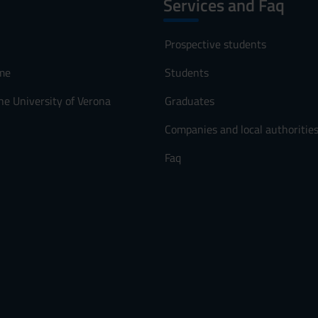
Services and Faq
Prospective students
me
Students
he University of Verona
Graduates
Companies and local authoritie
Faq