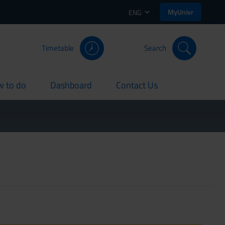
MyUnivr
ENG
Timetable
Search
 to do
Dashboard
Contact Us
rent
current
current