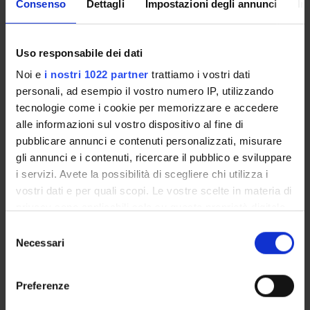
4S01546
Brigitte Stampfl
Consenso
Dettagli
Impostazioni degli annunci
In
Coordinatore
Crediti
Brigitte Stampfl
20
Uso responsabile dei dati
Lingua di erogazione
Noi e
i nostri 1022 partner
trattiamo i vostri dati
Italiano
personali, ad esempio il vostro numero IP, utilizzando
tecnologie come i cookie per memorizzare e accedere
Settore Scientifico Disciplinare (SSD)
alle informazioni sul vostro dispositivo al fine di
MED/45 - SCIENZE INFERMIERISTICHE GENERALI,
pubblicare annunci e contenuti personalizzati, misurare
CLINICHE E PEDIATRICHE
gli annunci e i contenuti, ricercare il pubblico e sviluppare
i servizi. Avete la possibilità di scegliere chi utilizza i
Periodo
Sede
vostri dati e per quali scopi. Le vostre scelte in materia di
Non ancora assegnato
BOLZANO
privacy sono applicabili solo su questa proprietà digitale
in cui avete effettuato le vostre scelte. È possibile
S
Seminari
0
modificare o revocare il proprio consenso in qualsiasi
Necessari
e
momento dalla Dichiarazione sui cookie o facendo clic
l
Obiettivi formativi
sull'icona di attivazione della privacy.
e
Preferenze
z
Non pervenuto
Con il tuo consenso, vorremmo anche: