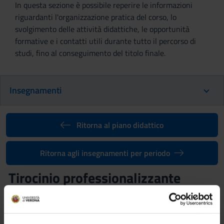
In questa sezione è possibile reperire le informazioni
riguardanti l'organizzazione pratica del corso, lo
svolgimento delle attività didattiche, le opportunità
formative e i contatti utili durante tutto il percorso di
studi, fino al conseguimento del titolo finale.
Insegnamenti
Ritorna al piano didattico
Ritorna agli insegnamenti per periodo
Tirocinio professionalizzante
(secondo anno) (2012/2013)
Codice insegnamento
Docente