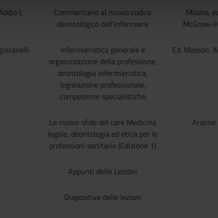
icità e social media, i quali potrebbero combinarle con altre inform
Addio L
Commentario al nuovo codice
Milano, e
lizzo dei loro servizi.
deontologico dell’infermiere
McGraw-Hi
iacavalli
Infermieristica generale e
Ed. Masson, M
organizzazione della professione,
deontologia infermieristica,
legislazione professionale,
competenze specialistiche
Le nuove sfide del care Medicina
Aracne
legale, deontologia ed etica per le
professioni sanitarie (Edizione 1)
Appunti delle Lezioni
Diapositive delle lezioni