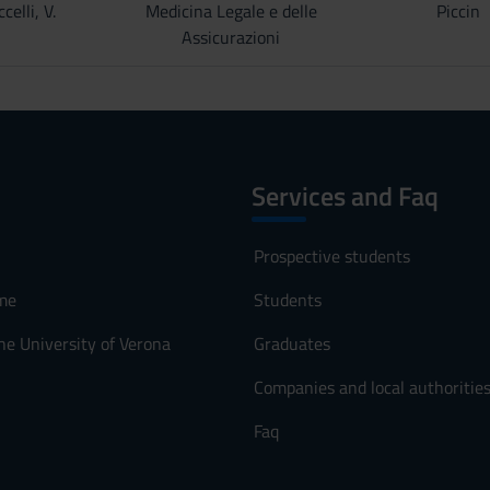
celli, V.
Medicina Legale e delle
Piccin
Assicurazioni
Services and Faq
Prospective students
me
Students
he University of Verona
Graduates
Companies and local authoritie
Faq