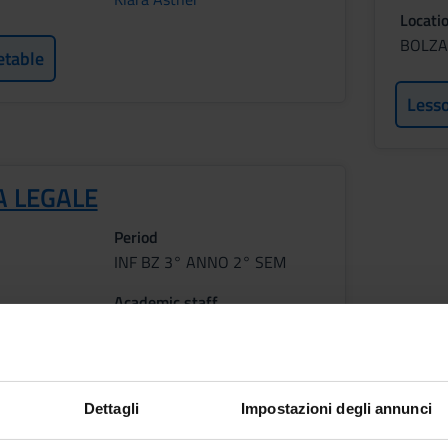
Locati
BOLZ
etable
Less
A LEGALE
Period
INF BZ 3° ANNO 2° SEM
Academic staff
Aldo Eliano Polettini
etable
Dettagli
Impostazioni degli annunci