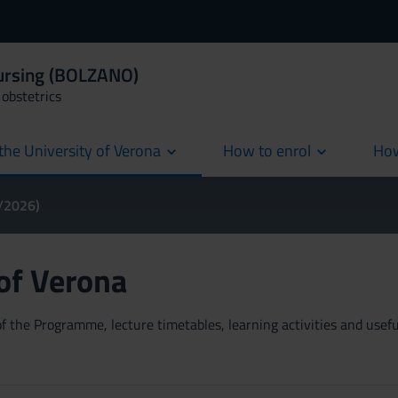
Nursing (BOLZANO)
obstetrics
the University of Verona
How to enrol
How
cur
5/2026)
 of Verona
 the Programme, lecture timetables, learning activities and useful