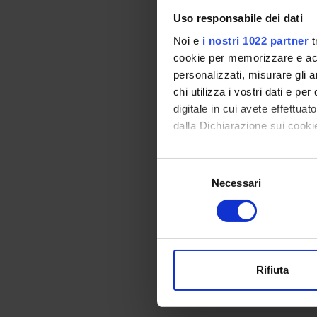
Learning ou
Uso responsabile dei dati
This course introduc
Noi e
i nostri 1022 partner
t
the professional co
cookie per memorizzare e acce
with nurses profile
personalizzati, misurare gli an
chi utilizza i vostri dati e pe
digitale in cui avete effettua
Bibliography
dalla Dichiarazione sui cookie
Reference texts
Con il tuo consenso, vorrem
S
AUTHOR
raccogliere informazi
Necessari
e
Identificare il tuo di
l
Di Maio G.
digitali).
e
Approfondisci come vengono el
z
modificare o ritirare il tuo 
i
Marckmann Geor
o
Rifiuta
Utilizziamo i cookie per perso
n
nostro traffico. Condividiamo 
e