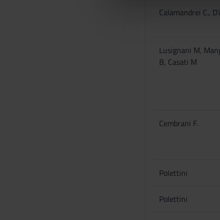
di analisi dei dati web, pubbl
d
Calamandrei C., D’
che hanno raccolto dal tuo uti
e
l
c
Lusignani M, Mang
o
B, Casati M
n
s
e
n
s
o
Cembrani F.
Polettini
Polettini