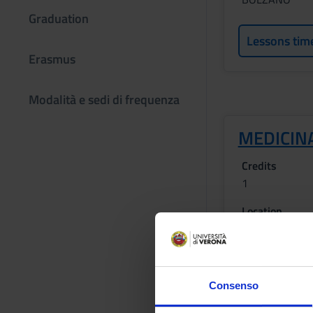
Graduation
Lessons tim
Erasmus
Modalità e sedi di frequenza
MEDICIN
Credits
1
Location
BOLZANO
Lessons tim
Consenso