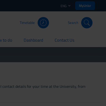
MyUnivr
ENG
Timetable
Search
 to do
Dashboard
Contact Us
rent
current
current
 contact details for your time at the University, from