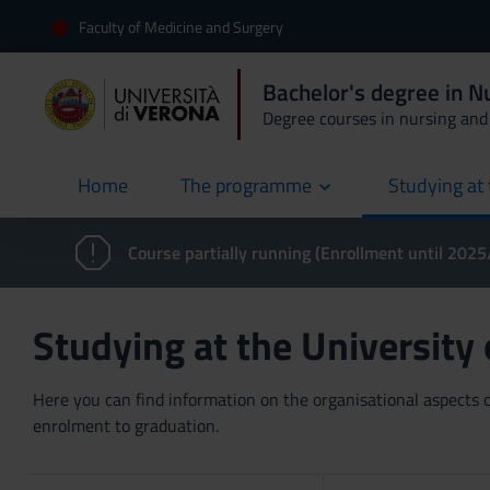
Faculty of Medicine and Surgery
Bachelor's degree in 
Degree courses in nursing and 
Home
The programme
Studying at 
current
Course partially running (Enrollment until 202
Studying at the University
Here you can find information on the organisational aspects of
enrolment to graduation.