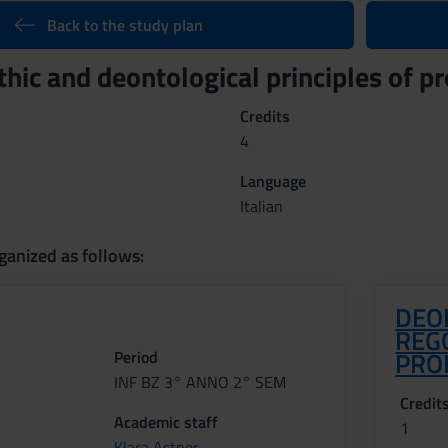
Back to the study plan
thic and deontological principles of 
Credits
4
Language
Italian
ganized as follows:
DEO
REG
PRO
Period
INF BZ 3° ANNO 2° SEM
Credit
Academic staff
1
Klara Astner