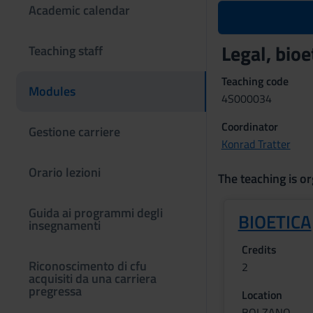
Academic calendar
Legal, bioe
Teaching staff
Teaching code
Modules
4S000034
Coordinator
Gestione carriere
Konrad Tratter
Orario lezioni
The teaching is or
Guida ai programmi degli
BIOETICA
insegnamenti
Credits
Riconoscimento di cfu
2
acquisiti da una carriera
pregressa
Location
BOLZANO