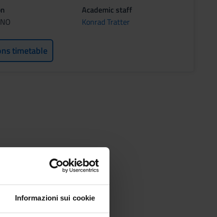
on
Academic staff
ANO
Konrad Tratter
ons timetable
Informazioni sui cookie