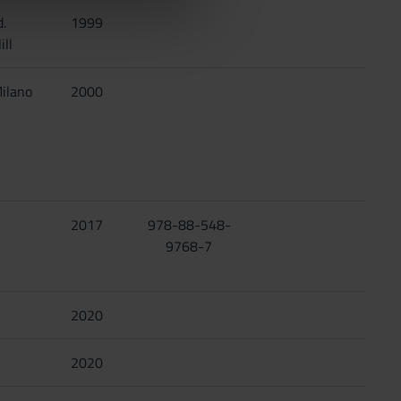
azioni che hai fornito loro o
d.
1999
ll
ilano
2000
2017
978-88-548-
9768-7
2020
2020