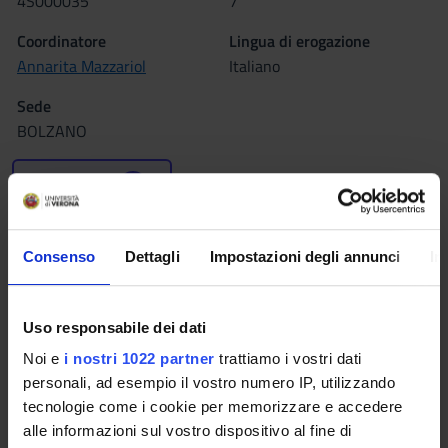
4S000035
7
Coordinatore
Lingua di erogazione
Annarita Mazzariol
Italiano
Sede
BOLZANO
Seminari
0
L'insegnamento è organizzato come segue:
Consenso
Dettagli
Impostazioni degli annunci
In
MICROBIOLOGIA CLINICA
Uso responsabile dei dati
Crediti
Periodo
2
2°anno 2°semestre
Noi e
i nostri 1022 partner
trattiamo i vostri dati
personali, ad esempio il vostro numero IP, utilizzando
Sede
Docenti
tecnologie come i cookie per memorizzare e accedere
BOLZANO
Annarita Mazzariol
alle informazioni sul vostro dispositivo al fine di