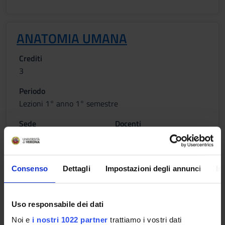
ANATOMIA UMANA
Crediti
3
Periodo
Lezioni 1° anno 1° semestre
Sede
Docenti
BOLZANO
Paolo Fabene
Consenso
Dettagli
Impostazioni degli annunci
In
ISTOLOGIA
Crediti
Uso responsabile dei dati
1
Noi e
i nostri 1022 partner
trattiamo i vostri dati