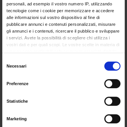
personali, ad esempio il vostro numero IP, utilizzando
Periodo
tecnologie come i cookie per memorizzare e accedere
Lezioni 1° anno 1° semestre
alle informazioni sul vostro dispositivo al fine di
pubblicare annunci e contenuti personalizzati, misurare
Sede
Docenti
gli annunci e i contenuti, ricercare il pubblico e sviluppare
BOLZANO
Giuseppe Bertini
i servizi. Avete la possibilità di scegliere chi utilizza i
vostri dati e per quali scopi. Le vostre scelte in materia di
privacy sono applicabili solo su questa proprietà digitale
Obiettivi formativi
in cui avete effettuato le vostre scelte. È possibile
S
Modulo: FISIOLOGIA
modificare o revocare il proprio consenso in qualsiasi
Necessari
e
-------
momento dalla Dichiarazione sui cookie o facendo clic
l
----------------------
sull'icona di attivazione della privacy.
e
Preferenze
z
Con il tuo consenso, vorremmo anche:
i
Modulo: ISTOLOGIA
raccogliere informazioni sulla tua posizione
o
Statistiche
-------
geografica, con un'approssimazione di qualche
n
------------------
metro,
e
Marketing
Identificare il tuo dispositivo, scansionandolo
d