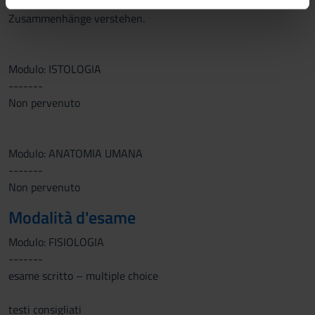
interdisziplinären Charakters der Physiologie, kausale
informazioni sul modo in cui utilizzi il nostro sito con i
Zusammenhänge verstehen.
nostri partner che si occupano di analisi dei dati web,
pubblicità e social media, i quali potrebbero combinarle
con altre informazioni che hai fornito loro o che hanno
Modulo: ISTOLOGIA
raccolto dal tuo utilizzo dei loro servizi.
-------
Non pervenuto
Modulo: ANATOMIA UMANA
-------
Non pervenuto
Modalità d'esame
Modulo: FISIOLOGIA
-------
esame scritto – multiple choice
testi consigliati