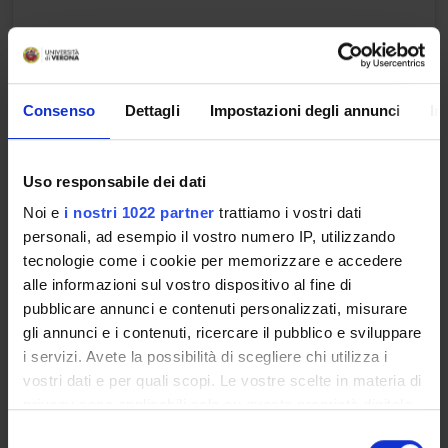
Obiettivi formativi
Modulo: FISIOLOGIA
Consenso
Dettagli
Impostazioni degli annunci
In
-------
Kenntnisse der normalen, nicht krankhaften
Körperfunktionen vom Gesamtorganismus über die Organe,
Uso responsabile dei dati
Gewebe, Zellen, subzelluläre Strukturen bis zu molekularen
Noi e
i nostri 1022 partner
trattiamo i vostri dati
Prozessen, Vermittlung des integrativen und
personali, ad esempio il vostro numero IP, utilizzando
interdisziplinären Charakters der Physiologie, kausale
tecnologie come i cookie per memorizzare e accedere
Zusammenhänge verstehen.
alle informazioni sul vostro dispositivo al fine di
pubblicare annunci e contenuti personalizzati, misurare
gli annunci e i contenuti, ricercare il pubblico e sviluppare
Modulo: ISTOLOGIA
i servizi. Avete la possibilità di scegliere chi utilizza i
-------
vostri dati e per quali scopi. Le vostre scelte in materia di
Non pervenuto
privacy sono applicabili solo su questa proprietà digitale
in cui avete effettuato le vostre scelte. È possibile
S