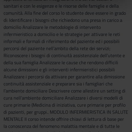
nostri partner che si occupano di analisi dei dati web,
sanitari e con le esigenze e le risorse delle famiglie e della
pubblicità e social media, i quali potrebbero combinarle
comunità. Alla fine del corso lo studente deve essere in grado
con altre informazioni che hai fornito loro o che hanno
di: Identificare i bisogni che richiedono una presa in carico a
raccolto dal tuo utilizzo dei loro servizi.
domicilio Analizzare le metodologie di intervento
infermieristico a domicilio e le strategie per attivare le reti
informali e formali di riferimento del paziente ed i possibili
percorsi del paziente nell’ambito della rete dei servizi;
Riconoscere i bisogni di continuità assistenziale dell’utente e
della sua famiglia Analizzare le cause che rendono difficili
alcune dimissioni e gli interventi infermieristici possibili
Analizzare i percorsi da attivare per garantire alla dimissione
continuità assistenziale e preparare sia i famigliari che
l’ambiente domiciliare Descrivere come allestire un setting di
cura nell’ambiente domiciliare Analizzare i diversi modelli di
cure primarie (Medicina di iniziativa, cure primarie per profilo
di pazienti, per gruppi.. MODULO INFERMIERISTICA IN SALUTE
MENTALE Il corso intende offrire chiavi di lettura di base per
la conoscenza del fenomeno malattia mentale e di tutte le