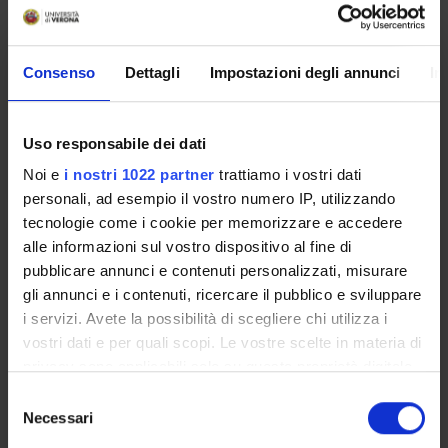
Periodo
2 SEMESTRE PROFESSIONI SANITARIE
Consenso
Dettagli
Impostazioni degli annunci
In
Docenti
Non ancora assegnato
Uso responsabile dei dati
Orario Lezioni
Noi e
i nostri 1022 partner
trattiamo i vostri dati
personali, ad esempio il vostro numero IP, utilizzando
tecnologie come i cookie per memorizzare e accedere
PSICHIATRIA
alle informazioni sul vostro dispositivo al fine di
pubblicare annunci e contenuti personalizzati, misurare
Crediti
gli annunci e i contenuti, ricercare il pubblico e sviluppare
1
i servizi. Avete la possibilità di scegliere chi utilizza i
vostri dati e per quali scopi. Le vostre scelte in materia di
Periodo
privacy sono applicabili solo su questa proprietà digitale
2 SEMESTRE PROFESSIONI SANITARIE
in cui avete effettuato le vostre scelte. È possibile
S
modificare o revocare il proprio consenso in qualsiasi
Necessari
Docenti
e
momento dalla Dichiarazione sui cookie o facendo clic
Non ancora assegnato
l