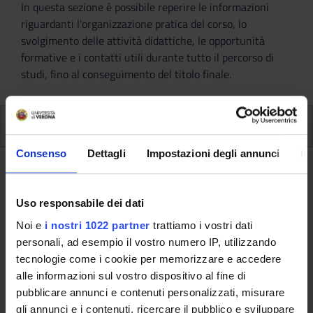
In questa sezione è possibile reperire le informazioni
riguardanti l'organizzazione pratica del corso, lo
svolgimento delle attività didattiche, le opportunità
formative e i contatti utili durante tutto il percorso di
studi, fino al conseguimento del titolo finale.
Insegnamenti
Consenso
Dettagli
Impostazioni degli annunci
In
Ritorna al piano didattico
Uso responsabile dei dati
Ritorna agli insegnamenti per periodo
Noi e
i nostri 1022 partner
trattiamo i vostri dati
Tirocinio professionalizzante
personali, ad esempio il vostro numero IP, utilizzando
tecnologie come i cookie per memorizzare e accedere
(primo anno) (2016/2017)
alle informazioni sul vostro dispositivo al fine di
pubblicare annunci e contenuti personalizzati, misurare
Codice insegnamento
Docente
gli annunci e i contenuti, ricercare il pubblico e sviluppare