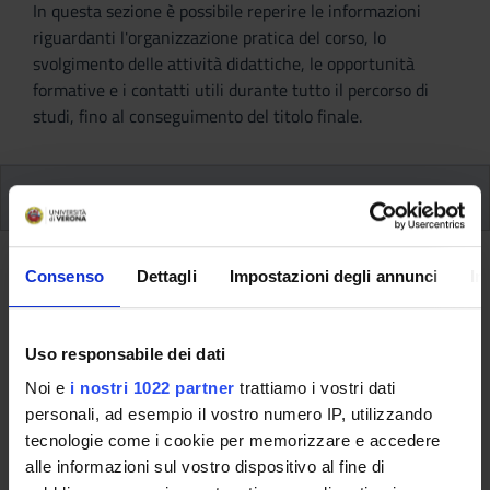
In questa sezione è possibile reperire le informazioni
riguardanti l'organizzazione pratica del corso, lo
svolgimento delle attività didattiche, le opportunità
formative e i contatti utili durante tutto il percorso di
studi, fino al conseguimento del titolo finale.
Insegnamenti
Ritorna al piano didattico
Consenso
Dettagli
Impostazioni degli annunci
In
Ritorna agli insegnamenti per periodo
Uso responsabile dei dati
Tirocinio professionalizzante
Noi e
i nostri 1022 partner
trattiamo i vostri dati
(primo anno) (2017/2018)
personali, ad esempio il vostro numero IP, utilizzando
tecnologie come i cookie per memorizzare e accedere
Codice insegnamento
Docente
alle informazioni sul vostro dispositivo al fine di