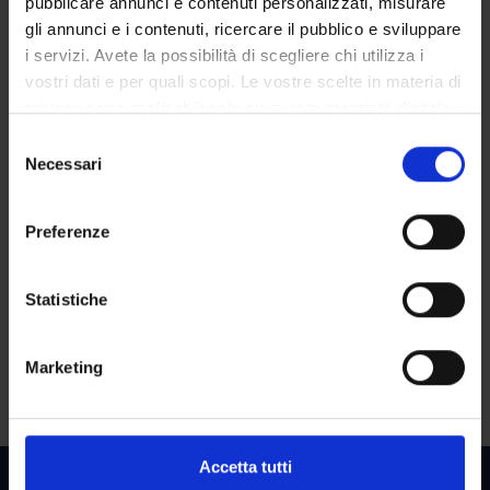
4S000103
Astrid Kustatscher
pubblicare annunci e contenuti personalizzati, misurare
gli annunci e i contenuti, ricercare il pubblico e sviluppare
Coordinatore
Crediti
i servizi. Avete la possibilità di scegliere chi utilizza i
Astrid Kustatscher
16
vostri dati e per quali scopi. Le vostre scelte in materia di
privacy sono applicabili solo su questa proprietà digitale
Lingua di erogazione
in cui avete effettuato le vostre scelte. È possibile
Italiano
S
modificare o revocare il proprio consenso in qualsiasi
Necessari
e
Settore Scientifico Disciplinare (SSD)
momento dalla Dichiarazione sui cookie o facendo clic
l
MED/45 - SCIENZE INFERMIERISTICHE GENERALI,
sull'icona di attivazione della privacy.
e
Preferenze
CLINICHE E PEDIATRICHE
z
Con il tuo consenso, vorremmo anche:
i
Periodo
Sede
raccogliere informazioni sulla tua posizione
o
Statistiche
Non ancora assegnato
BOLZANO
geografica, con un'approssimazione di qualche
n
metro,
e
Marketing
Seminari
0
Identificare il tuo dispositivo, scansionandolo
d
attivamente alla ricerca di caratteristiche specifiche
e
(impronte digitali).
l
c
Approfondisci come vengono elaborati i tuoi dati personali
Accetta tutti
o
e imposta le tue preferenze nella
sezione dettagli
. Puoi