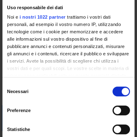
PROFESSIONE INFERMIERISTICA
Uso responsabile dei dati
- SVILUPPARE CAPACITÀ DI APPRENDIMENTO
Noi e
i nostri 1022 partner
trattiamo i vostri dati
- DIMOSTRARE CAPACITÀ DI APPRENDIMENTO
personali, ad esempio il vostro numero IP, utilizzando
COLLABORATIVO - COMPRENDERE I PROBLEMI
tecnologie come i cookie per memorizzare e accedere
DELL'ASSISTITO
alle informazioni sul vostro dispositivo al fine di
- PROPORRE, ESEGUIRE E RIVALUTARE INTERVENTI
pubblicare annunci e contenuti personalizzati, misurare
SULL'ASSISTITO
gli annunci e i contenuti, ricercare il pubblico e sviluppare
- SVILUPPARE EFFICACI CAPACITÀ DI COMUNICAZIONE
i servizi. Avete la possibilità di scegliere chi utilizza i
VERBALE E NON VERBALE
vostri dati e per quali scopi. Le vostre scelte in materia di
Bibliografia
privacy sono applicabili solo su questa proprietà digitale
in cui avete effettuato le vostre scelte. È possibile
S
modificare o revocare il proprio consenso in qualsiasi
Necessari
Vai alla bibliografia
e
momento dalla Dichiarazione sui cookie o facendo clic
l
sull'icona di attivazione della privacy.
e
Visualizza la bibliografia con Leganto, strumento che il
Preferenze
z
Sistema Bibliotecario mette a disposizione per recuperare i
Con il tuo consenso, vorremmo anche:
i
testi in programma d'esame in modo semplice e innovativo.
raccogliere informazioni sulla tua posizione
o
Statistiche
geografica, con un'approssimazione di qualche
n