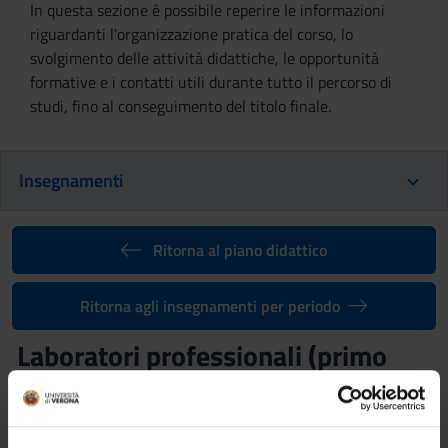
In questa sezione è possibile reperire le informazioni
riguardanti l'organizzazione pratica del corso, lo
svolgimento delle attività didattiche, le opportunità
formative e i contatti utili durante tutto il percorso di
studi, fino al conseguimento del titolo finale.
Insegnamenti
Ritorna al piano didattico
Ritorna agli insegnamenti per periodo
Laboratori professionali (primo
anno) (2010/2011)
Codice insegnamento
Docente