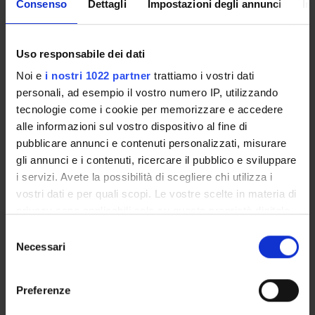
4S000104
Franco Mantovan
Consenso
Dettagli
Impostazioni degli annunci
In
Coordinatore
Crediti
Franco Mantovan
1
Uso responsabile dei dati
Lingua di erogazione
Noi e
i nostri 1022 partner
trattiamo i vostri dati
Italiano
personali, ad esempio il vostro numero IP, utilizzando
tecnologie come i cookie per memorizzare e accedere
Settore Scientifico Disciplinare (SSD)
alle informazioni sul vostro dispositivo al fine di
MED/45 - SCIENZE INFERMIERISTICHE GENERALI,
pubblicare annunci e contenuti personalizzati, misurare
CLINICHE E PEDIATRICHE
gli annunci e i contenuti, ricercare il pubblico e sviluppare
i servizi. Avete la possibilità di scegliere chi utilizza i
Periodo
Sede
vostri dati e per quali scopi. Le vostre scelte in materia di
Non ancora assegnato
BOLZANO
privacy sono applicabili solo su questa proprietà digitale
in cui avete effettuato le vostre scelte. È possibile
S
Seminari
0
modificare o revocare il proprio consenso in qualsiasi
Necessari
e
momento dalla Dichiarazione sui cookie o facendo clic
l
Obiettivi formativi
sull'icona di attivazione della privacy.
e
Preferenze
z
.
Con il tuo consenso, vorremmo anche: