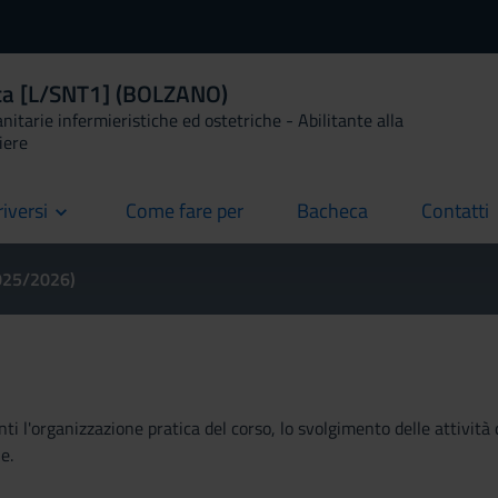
ica [L/SNT1] (BOLZANO)
anitarie infermieristiche ed ostetriche - Abilitante alla
iere
riversi
Come fare per
Bacheca
Contatti
current
current
current
2025/2026)
ti l'organizzazione pratica del corso, lo svolgimento delle attività 
e.