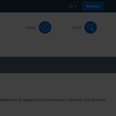
MyUnivr
ITA
Orario
Cerca
didattiche, le opportunità formative e i contatti utili durante