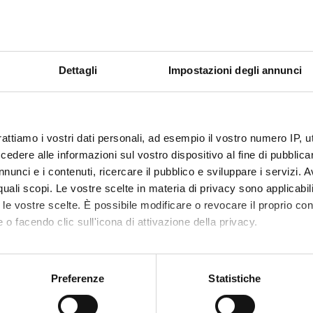
mativi
sioni di laboratorio protetto, lo studente è in grado di eseguire sot
ale, in area protetta abilità di natura gestuale e relazionale/educat
Dettagli
Impostazioni degli annunci
li, mobilizzare il paziente applicando i principi della KINESTHETIC, p
e La cura del corpo, eseguire (e rimuovere( il cateterismo vescica
rattiamo i vostri dati personali, ad esempio il vostro numero IP, 
dere alle informazioni sul vostro dispositivo al fine di pubblica
same
nunci e i contenuti, ricercare il pubblico e sviluppare i servizi. A
r quali scopi. Le vostre scelte in materia di privacy sono applicabi
nza obbligatoria al 100% del monte ore previsto.
to le vostre scelte. È possibile modificare o revocare il proprio 
 o facendo clic sull'icona di attivazione della privacy.
mo anche:
ente e Ricevimento studenti:
oni sulla tua posizione geografica, con un'approssimazione di qu
Preferenze
Statistiche
ntovan
spositivo, scansionandolo attivamente alla ricerca di caratteristich
ca o previo contatto telefonico.