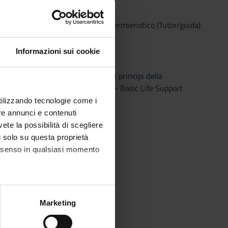
to la supervisione di personale infermieristico (Tutor/guida)
iva.
Informazioni sui cookie
osizionare il paziente applicando i principi della
le) e esercitare tecniche di BLSD - Basic Life Support
utilizzando tecnologie come i
re annunci e contenuti
vete la possibilità di scegliere
li solo su questa proprietà
consenso in qualsiasi momento
alche metro,
Marketing
e specifiche (impronte