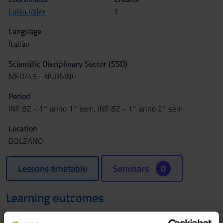
Luisa Valer
1
Language
Italian
Scientific Disciplinary Sector (SSD)
MED/45 - NURSING
Period
INF BZ - 1° anno 1° sem, INF BZ - 1° anno 2° sem
Location
BOLZANO
Lessons timetable
Seminars
0
Learning outcomes
I laboratori professionalizzanti anticipano le esperienze di