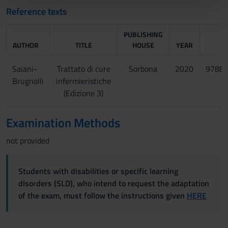
Reference texts
pubblicità e social media, i quali potrebbero combinarle
con altre informazioni che hai fornito loro o che hanno
PUBLISHING
raccolto dal tuo utilizzo dei loro servizi.
AUTHOR
TITLE
HOUSE
YEAR
Saiani-
Trattato di cure
Sorbona
2020
9788
Brugnolli
infermieristiche
(Edizione 3)
Examination Methods
not provided
Students with disabilities or specific learning
disorders (SLD), who intend to request the adaptation
of the exam, must follow the instructions given
HERE