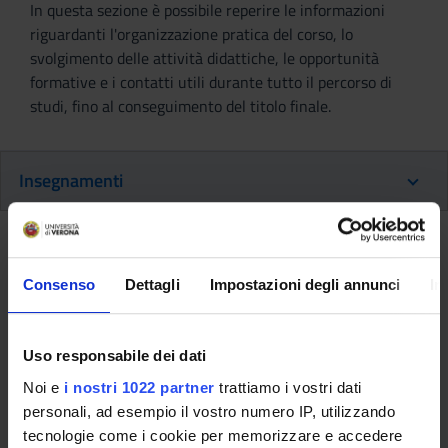
In questa sezione è possibile reperire le informazioni
riguardanti l'organizzazione pratica del corso, lo
svolgimento delle attività didattiche, le opportunità
formative e i contatti utili durante tutto il percorso di
studi, fino al conseguimento del titolo finale.
Insegnamenti
Ritorna al piano didattico
Consenso
Dettagli
Impostazioni degli annunci
In
Ritorna agli insegnamenti per periodo
Laboratori professionali (secondo
Uso responsabile dei dati
anno) [
Gruppo 2
] (2013/2014)
Noi e
i nostri 1022 partner
trattiamo i vostri dati
personali, ad esempio il vostro numero IP, utilizzando
Codice insegnamento
Docente
tecnologie come i cookie per memorizzare e accedere