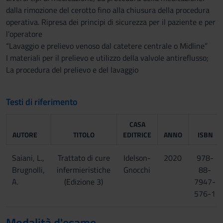
dalla rimozione del cerotto fino alla chiusura della procedura
operativa. Ripresa dei principi di sicurezza per il paziente e per
l’operatore
“Lavaggio e prelievo venoso dal catetere centrale o Midline”
I materiali per il prelievo e utilizzo della valvole antireflusso;
La procedura del prelievo e del lavaggio
Testi di riferimento
CASA
AUTORE
TITOLO
EDITRICE
ANNO
ISBN
Saiani, L.,
Trattato di cure
Idelson-
2020
978-
Brugnolli,
infermieristiche
Gnocchi
88-
A.
(Edizione 3)
7947-
576-1
Modalità d'esame