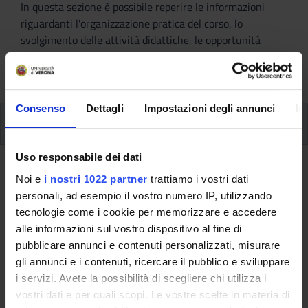
In questa sezione è possibile reperire le informazioni
riguardanti l'organizzazione pratica del corso, lo
svolgimento delle attività didattiche, le opportunità
formative e i contatti utili durante tutto il percorso di
studi, fino al conseguimento del titolo finale.
Consenso
Dettagli
Impostazioni degli annunci
In
Insegnamenti
Uso responsabile dei dati
Ritorna al piano didattico
Noi e
i nostri 1022 partner
trattiamo i vostri dati
personali, ad esempio il vostro numero IP, utilizzando
Attivita' seminariali (professioni
tecnologie come i cookie per memorizzare e accedere
sanitarie) (Sarà attivato
alle informazioni sul vostro dispositivo al fine di
nell'A.A. 2025/2026)
pubblicare annunci e contenuti personalizzati, misurare
gli annunci e i contenuti, ricercare il pubblico e sviluppare
Codice insegnamento
Crediti
i servizi. Avete la possibilità di scegliere chi utilizza i
4S001040
4
vostri dati e per quali scopi. Le vostre scelte in materia di