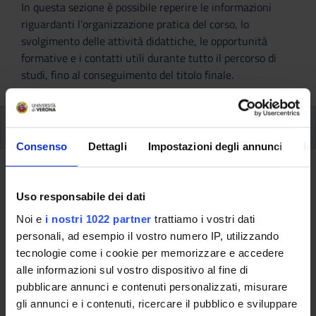
In questa sezione è possibile reperire le informazioni
riguardanti l'organizzazione pratica del corso, lo
svolgimento delle attività didattiche, le opportunità
formative e i contatti utili durante tutto il percorso di
studi, fino al conseguimento del titolo finale.
Insegnamenti
Consenso
Dettagli
Impostazioni degli annunci
In
Ritorna al piano didattico
Uso responsabile dei dati
Ritorna agli insegnamenti per periodo
Noi e
i nostri 1022 partner
trattiamo i vostri dati
personali, ad esempio il vostro numero IP, utilizzando
Attivita' seminariali (professioni
tecnologie come i cookie per memorizzare e accedere
sanitarie) (2018/2019)
alle informazioni sul vostro dispositivo al fine di
pubblicare annunci e contenuti personalizzati, misurare
Codice insegnamento
Docente
gli annunci e i contenuti, ricercare il pubblico e sviluppare