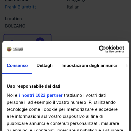
Frank Blumtritt
Italian
Location
BOLZANO
Seminars
0
The teaching is organized as follows:
Consenso
Dettagli
Impostazioni degli annunci
In
SOCIOLOGIA DEI PROCESSI
ORGANIZZATIVI
Uso responsabile dei dati
Credits
Period
Noi e
i nostri 1022 partner
trattiamo i vostri dati
2
1°anno 2°semestre
personali, ad esempio il vostro numero IP, utilizzando
tecnologie come i cookie per memorizzare e accedere
Location
Academic staff
alle informazioni sul vostro dispositivo al fine di
BOLZANO
Maria Gabriella Landuzzi
pubblicare annunci e contenuti personalizzati, misurare
gli annunci e i contenuti, ricercare il pubblico e sviluppare