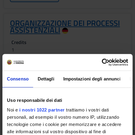
ORGANIZZAZIONE DEI PROCESSI
ASSISTENZIALI
Credits
1
Period
1 SEMESTRE PROFESSIONI SANITARIE
Consenso
Dettagli
Impostazioni degli annunci
In
Academic staff
Marianne Siller
Uso responsabile dei dati
Lessons timetable
Noi e
i nostri 1022 partner
trattiamo i vostri dati
personali, ad esempio il vostro numero IP, utilizzando
tecnologie come i cookie per memorizzare e accedere
SOCIOLOGY OF ORGANIZATIONAL
alle informazioni sul vostro dispositivo al fine di