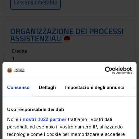
Lessons timetable
ORGANIZZAZIONE DEI PROCESSI
ASSISTENZIALI
Credits
1
Period
1 SEMESTRE PROFESSIONI SANITARIE
Consenso
Dettagli
Impostazioni degli annunci
In
Location
Academic staff
BOLZANO
Marianne Siller
Uso responsabile dei dati
Lessons timetable
Noi e
i nostri 1022 partner
trattiamo i vostri dati
personali, ad esempio il vostro numero IP, utilizzando
tecnologie come i cookie per memorizzare e accedere