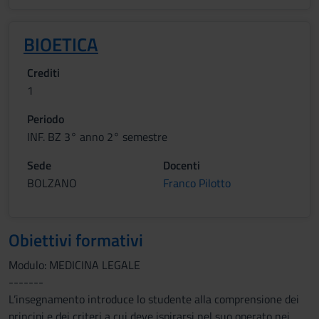
BIOETICA
Crediti
1
Periodo
INF. BZ 3° anno 2° semestre
Sede
Docenti
BOLZANO
Franco Pilotto
Obiettivi formativi
Modulo: MEDICINA LEGALE
-------
L’insegnamento introduce lo studente alla comprensione dei
principi e dei criteri a cui deve ispirarsi nel suo operato nei