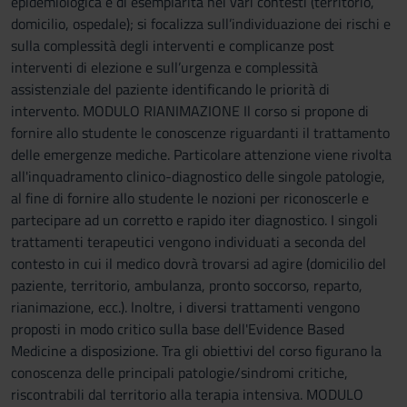
epidemiologica e di esemplarità nei vari contesti (territorio,
domicilio, ospedale); si focalizza sull’individuazione dei rischi e
sulla complessità degli interventi e complicanze post
interventi di elezione e sull’urgenza e complessità
assistenziale del paziente identificando le priorità di
intervento. MODULO RIANIMAZIONE Il corso si propone di
fornire allo studente le conoscenze riguardanti il trattamento
delle emergenze mediche. Particolare attenzione viene rivolta
all'inquadramento clinico-diagnostico delle singole patologie,
al fine di fornire allo studente le nozioni per riconoscerle e
partecipare ad un corretto e rapido iter diagnostico. I singoli
trattamenti terapeutici vengono individuati a seconda del
contesto in cui il medico dovrà trovarsi ad agire (domicilio del
paziente, territorio, ambulanza, pronto soccorso, reparto,
rianimazione, ecc.). lnoltre, i diversi trattamenti vengono
proposti in modo critico sulla base dell'Evidence Based
Medicine a disposizione. Tra gli obiettivi del corso figurano la
conoscenza delle principali patologie/sindromi critiche,
riscontrabili dal territorio alla terapia intensiva. MODULO