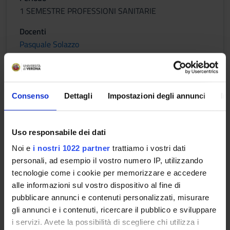
1 SEMESTRE PROFESSIONI SANITARIE
Docenti
Pasquale Solazzo
Orario Lezioni
Consenso
Dettagli
Impostazioni degli annunci
In
INFERMIERISTICA CLINICA NEI
SERVIZI DI EMERGENZA
Uso responsabile dei dati
Crediti
Noi e
i nostri 1022 partner
trattiamo i vostri dati
1
personali, ad esempio il vostro numero IP, utilizzando
tecnologie come i cookie per memorizzare e accedere
Periodo
alle informazioni sul vostro dispositivo al fine di
1 SEMESTRE PROFESSIONI SANITARIE
pubblicare annunci e contenuti personalizzati, misurare
gli annunci e i contenuti, ricercare il pubblico e sviluppare
Docenti
i servizi. Avete la possibilità di scegliere chi utilizza i
Paolo Berenzi