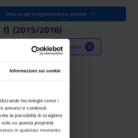
Ritorna agli insegnamenti per periodo
 1
] (2015/2016)
Seminari
0
Informazioni sui cookie
utilizzando tecnologie come i
re annunci e contenuti
vete la possibilità di scegliere
li solo su questa proprietà
consenso in qualsiasi momento