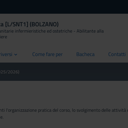
ica [L/SNT1] (BOLZANO)
anitarie infermieristiche ed ostetriche - Abilitante alla
iere
riversi
Come fare per
Bacheca
Contatti
current
current
current
2025/2026)
ti l'organizzazione pratica del corso, lo svolgimento delle attività 
e.