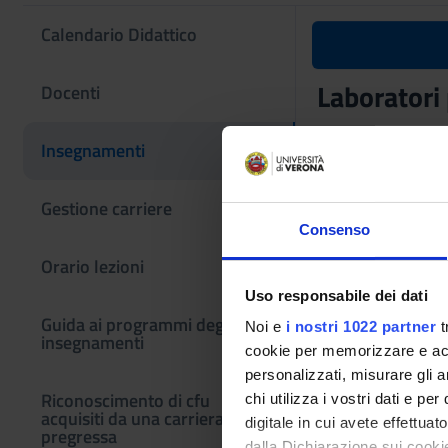
Calendario Didattico
Laboratori 
Docenti
Codice insegname
Insegnamenti
4S000105
Coordinatore
Gestione carriere
Federico Bove
Consenso
Orario lezioni
Lingua di erogazio
Italiano
Uso responsabile dei dati
Guida ai programmi degli
Noi e
i nostri 1022 partner
t
Settore Scientifico
insegnamenti
cookie per memorizzare e acce
MED/45 - SCIENZE
personalizzati, misurare gli an
Periodo
Riconoscimento di cfu
chi utilizza i vostri dati e pe
acquisiti da una carriera
Non ancora assegn
digitale in cui avete effettua
pregressa
dalla Dichiarazione sui cookie