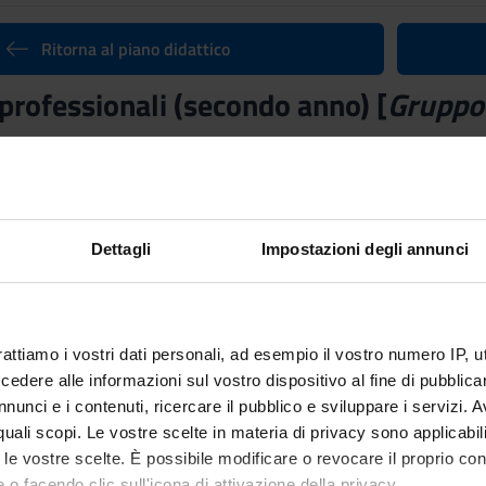
Ritorna al piano didattico
professionali (secondo anno) [
Gruppo
nto
Docente
Federico Bove
Crediti
1
Dettagli
Impostazioni degli annunci
ne
rattiamo i vostri dati personali, ad esempio il vostro numero IP, 
 Disciplinare (SSD)
dere alle informazioni sul vostro dispositivo al fine di pubblica
 INFERMIERISTICHE GENERALI, CLINICHE E PEDIATRICHE
nunci e i contenuti, ricercare il pubblico e sviluppare i servizi. A
Sede
r quali scopi. Le vostre scelte in materia di privacy sono applicabi
ato
BOLZANO
to le vostre scelte. È possibile modificare o revocare il proprio 
 o facendo clic sull'icona di attivazione della privacy.