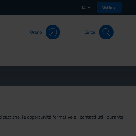
MyUnivr
ITA
Orario
Cerca
didattiche, le opportunità formative e i contatti utili durante