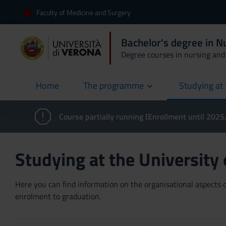
Faculty of Medicine and Surgery
Bachelor's degree in 
Degree courses in nursing and 
Home
The programme
Studying at 
current
Course partially running (Enrollment until 202
Studying at the University
Here you can find information on the organisational aspects of
enrolment to graduation.