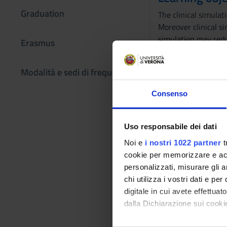
Graduation
The clinical simulat
Moreover clinical si
simulation may reduc
Erasmus
the clinical simulati
activity happens in 
Modalità e sedi di frequenza
Prerequisites
Consenso
Critical area nursin
Program
Uso responsabile dei dati
Definition of priori
Noi e
i nostri 1022 partner
t
neurological, cardio
cookie per memorizzare e acce
assignment of tasks/
personalizzati, misurare gli an
chi utilizza i vostri dati e pe
Bibliography
digitale in cui avete effettua
dalla Dichiarazione sui cookie
Vai alla bibl