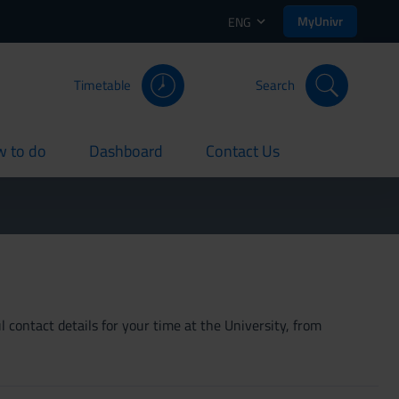
MyUnivr
ENG
Timetable
Search
 to do
Dashboard
Contact Us
rent
current
current
 contact details for your time at the University, from