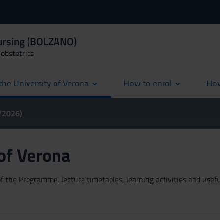
Nursing (BOLZANO)
obstetrics
the University of Verona
How to enrol
How
cur
5/2026)
 of Verona
 the Programme, lecture timetables, learning activities and useful