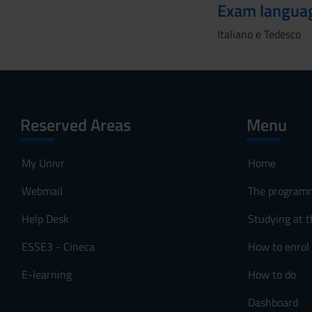
Exam langua
o
Italiano e Tedesco
Reserved Areas
Menu
My Univr
Home
Webmail
The program
Help Desk
Studying at t
ESSE3 - Cineca
How to enrol
E-learning
How to do
Dashboard