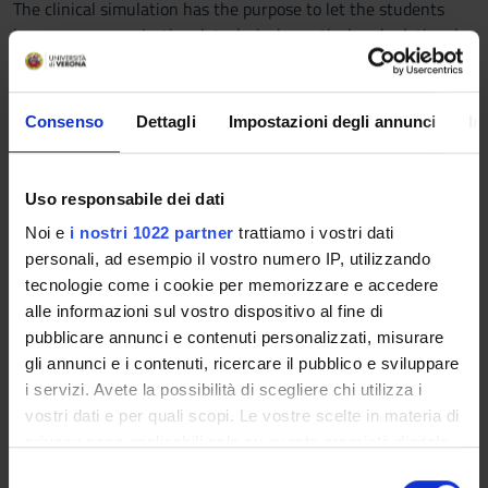
The clinical simulation has the purpose to let the students
learn some organizational, technical-practical and relational
skills in safe setting. Moreover clinical simulation is aiming at
develop in the student the problem solving ability using case
method and role-playing . Using clinical simulation may
Consenso
Dettagli
Impostazioni degli annunci
In
reduce the emotional impact in dealing with patents’ real
situation experienced by the nursing students in clinical
setting. Also, the clinical simulation offers to the students the
Uso responsabile dei dati
opportunity to train and apply theoretical principles to clinical
Noi e
i nostri 1022 partner
trattiamo i vostri dati
practice. The clinical simulation activity happens in equipped
personali, ad esempio il vostro numero IP, utilizzando
settings, where a tutor or an expert nurse guides a small
tecnologie come i cookie per memorizzare e accedere
group of students.
alle informazioni sul vostro dispositivo al fine di
Prerequisites and basic notions
pubblicare annunci e contenuti personalizzati, misurare
gli annunci e i contenuti, ricercare il pubblico e sviluppare
Critical area nursing Ethics and regulation of professional
i servizi. Avete la possibilità di scegliere chi utilizza i
practice, organization of nursing care and profiles of support
vostri dati e per quali scopi. Le vostre scelte in materia di
operators
privacy sono applicabili solo su questa proprietà digitale
in cui avete effettuato le vostre scelte. È possibile
Program
S