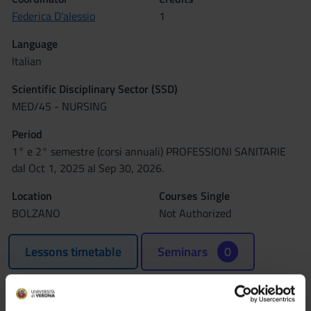
Federica D’alessio
1
Language
Italian
Scientific Disciplinary Sector (SSD)
MED/45 - NURSING
Period
1° e 2° semestre (corsi annuali) PROFESSIONI SANITARIE
dal Oct 1, 2025 al Sep 30, 2026.
Location
Courses Single
BOLZANO
Not Authorized
Lessons timetable
Seminars
0
Learning objectives