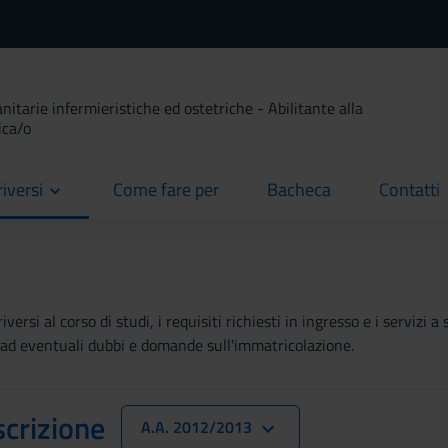
anitarie infermieristiche ed ostetriche - Abilitante alla
ica/o
riversi
Come fare per
Bacheca
Contatti
current
current
current
ersi al corso di studi, i requisiti richiesti in ingresso e i servizi
re ad eventuali dubbi e domande sull'immatricolazione.
scrizione
A.A. 2012/2013