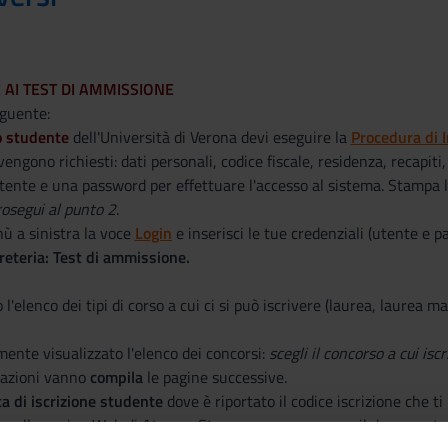
E AI TEST DI AMMISSIONE
eguente:
 studente
dell'Università di Verona devi eseguire la
Procedura di
engono richiesti: dati personali, codice fiscale, residenza, recapiti
tente e una password per effettuare l'accesso al sistema. Stampa l
rosegui al punto 2
.
ù a sinistra la voce
Login
e inserisci le tue credenziali (utente e p
reteria: Test di ammissione.
l'elenco dei tipi di corso a cui ci si può iscrivere (laurea, laurea ma
ente visualizzato l'elenco dei concorsi:
scegli il concorso a cui iscr
cazioni vanno
compila
le pagine successive.
a di iscrizione studente
dove è riportato il codice iscrizione che t
a nella pagina Web di Ateneo. Stampare e conservare il documento