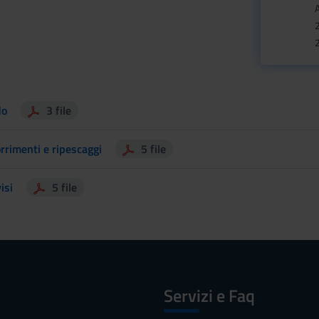
do
3 file
rrimenti e ripescaggi
5 file
isi
5 file
Servizi e Faq