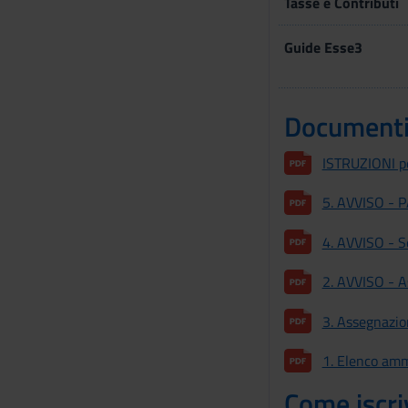
Tasse e Contributi
Guide Esse3
Documenti e
ISTRUZIONI p
5. AVVISO - 
4. AVVISO - Se
2. AVVISO - A
3. Assegnazio
1. Elenco amm
Come iscri