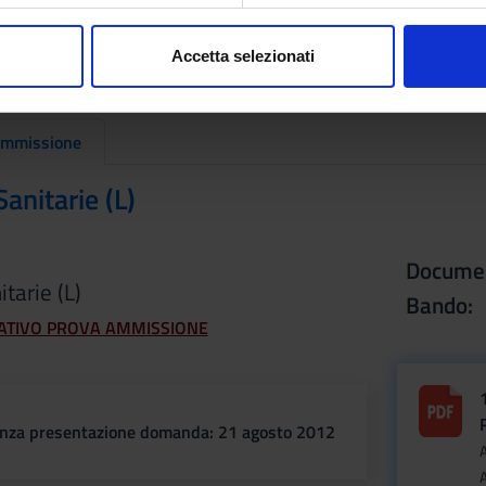
ossesso, seleziona poi il corso ad accesso programmato per il quale s
consenso in qualsiasi momento dalla Dichiarazione sui cookie.
6 della fase 1 "Corsi di studio ad accesso libero con verifica"
.
Accetta selezionati
nalizzare contenuti ed annunci, per fornire funzionalità dei socia
menticata o problemi di accesso alla procedura di immatricolazione
inoltre informazioni sul modo in cui utilizzi il nostro sito con i n
icità e social media, i quali potrebbero combinarle con altre inform
ammissione
lizzo dei loro servizi.
anitarie (L)
Docume
tarie (L)
Bando:
ATIVO PROVA AMMISSIONE
nza presentazione domanda
: 21 agosto 2012