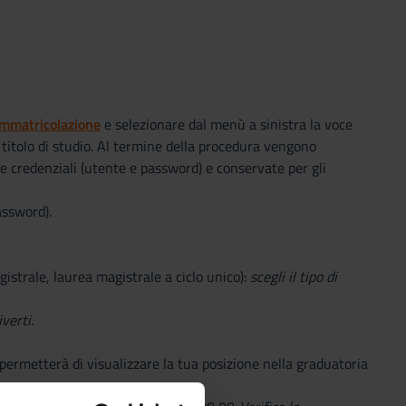
Immatricolazione
e selezionare dal menù a sinistra la voce
, titolo di studio. Al termine della procedura vengono
e credenziali (utente e password) e conservate per gli
assword).
gistrale, laurea magistrale a ciclo unico):
scegli il tipo di
iverti.
i permetterà di visualizzare la tua posizione nella graduatoria
.