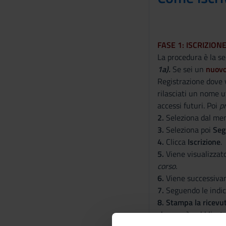
F
ASE 1: ISCRIZION
La procedura è la s
1a).
Se sei un
nuovo
Registrazione dove v
rilasciati un nome u
accessi futuri. Poi
p
2.
Seleziona dal men
3.
Seleziona poi
Seg
4.
Clicca
Iscrizione
.
5.
Viene visualizzato 
corso.
6.
Viene successivam
7.
Seguendo le indi
8.
S
tampa la ricevut
che verrà pubblicat