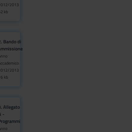
2012/2013
62 kb
2. Bando di
ammissione
Anno
Accademico:
2012/2013
76 kb
3. Allegato
A -
Programmi
Anno