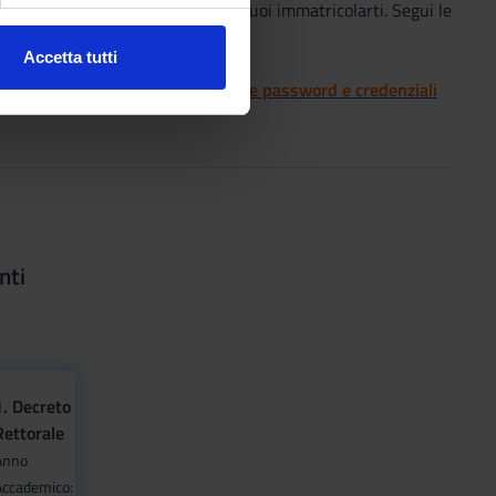
ei risultato vincitore e al quale vuoi immatricolarti. Segui le
Accetta tutti
l media e per analizzare il
 si rimanda al servizio di
Gestione password e credenziali
ostri partner che si occupano
azioni che hai fornito loro o
nti
1. Decreto
Rettorale
Anno
Accademico: